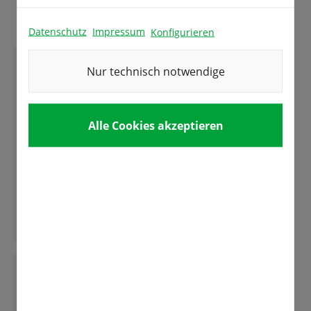
Das sagen unsere Kunden
Datenschutz
Impressum
Konfigurieren
Nur technisch notwendige
B
Bianca Hennig
Alle Cookies akzeptieren
Superauswahl, gute Beratung, tolle Zwiebeln!
Kann ich nur ausnahmslos empfehlen.
Ganze Bewertung lesen
G
Garwain Guingalet