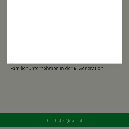
Familientradition
Samen-Fetzer wurde 1865 in Gönningen
gegründet und ist ein traditionsreiches
Familienunternehmen in der 6. Generation.
höchste Qualität