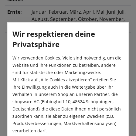
Ernte:
Januar
, Februar
, März
, April
, Mai
, Juni
, Juli
,
August
, September
, Oktober
, November
,
Dezember
Wir respektieren deine
Privatsphäre
Beschreibung
Wir verwenden Cookies. Viele sind notwendig, um die
Stevia, auch als Honigkraut bekannt, ist eine
Website und ihre Funktionen zu betreiben, andere
mehrjährige, jedoch nicht winterharte Staude mit
sind für statistische oder Marketingzwecke.
einer Wuchshöhe von etwa 50–8…
Mehr
Mit Klick auf „Alle Cookies akzeptieren“ erteilen Sie
Ihre Einwilligung auch in die Weitergabe über Ihr
Produktsicherheit
Verhalten in unserem Shop an unseren Partner, die
shopware AG (Ebbinghoff 10, 48624 Schöppingen,
Deutschland), die diese Daten Ihnen nicht persönlich
zuordnen kann, sie aber zu eigenen Zwecken (z.B.
Produktverbesserungen, Marktverhaltensanalysen)
verarbeiten darf.