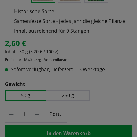
Historische Sorte
Samenfeste Sorte - jedes Jahr die gleiche Pflanze
Inhalt ausreichend für 9 Stangen
2,60 €
Regulärer Preis:
Inhalt:
50 g
(5,20 € / 100 g)
Preise inkl. MwSt. zzgl. Versandkosten
Sofort verfügbar, Lieferzeit: 1-3 Werktage
auswählen
Gewicht
50 g
250 g
Produkt Anzahl: Gib den gewünschten Wert
Port.
In den Warenkorb