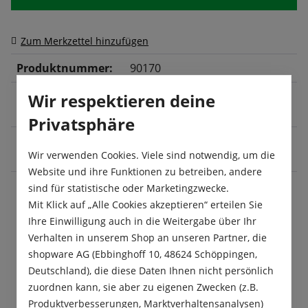
Zum Merkzettel hinzufügen
Produktnummer:
90170
Lateinischer
Phaseolus vulgaris
Wir respektieren deine
Name:
Privatsphäre
Ernte:
Juli
, August
, September
,
Wir verwenden Cookies. Viele sind notwendig, um die
Oktober
Website und ihre Funktionen zu betreiben, andere
sind für statistische oder Marketingzwecke.
Mit Klick auf „Alle Cookies akzeptieren“ erteilen Sie
Beschreibung
Ihre Einwilligung auch in die Weitergabe über Ihr
Verhalten in unserem Shop an unseren Partner, die
Die meistgefragte, grüne Stangenbohne ist die
shopware AG (Ebbinghoff 10, 48624 Schöppingen,
Neckarkönigin. Sie besitzt sehr lange (ca. 28 cm),
Deutschland), die diese Daten Ihnen nicht persönlich
runde, fadenlose Hülsen und…
Mehr
zuordnen kann, sie aber zu eigenen Zwecken (z.B.
Produktsicherheit
Produktverbesserungen, Marktverhaltensanalysen)