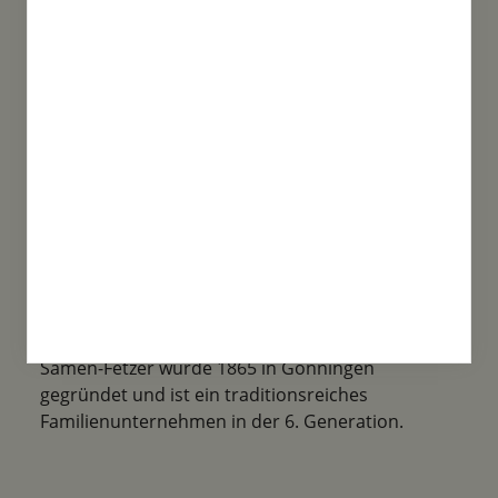
Unsere Produktvielfalt ist enorm. Von Bio
Saatgut, über spezielle Mischungen bis
Historische Sorten ist alles mit dabei!
Familientradition
Samen-Fetzer wurde 1865 in Gönningen
gegründet und ist ein traditionsreiches
Familienunternehmen in der 6. Generation.