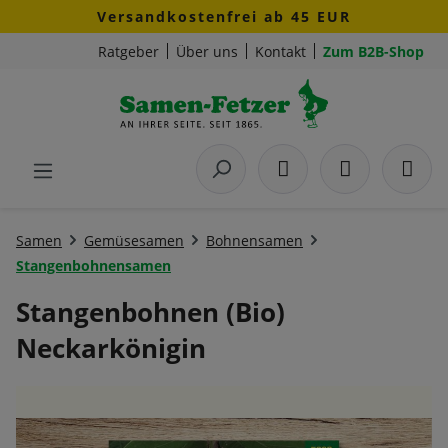
Versandkostenfrei ab 45 EUR
Zum Hauptinhalt springen
Ratgeber
Über uns
Kontakt
Zum B2B-Shop
Samen
Gemüsesamen
Bohnensamen
Stangenbohnensamen
Stangenbohnen (Bio)
Neckarkönigin
Bildergalerie überspringen