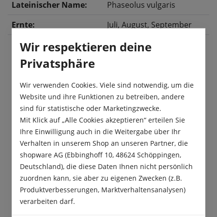
Lateinischer Name:
Phaseolus vulgaris
Ernte:
Juli
, August
, September
Wir respektieren deine
Privatsphäre
Beschreibung
Eine ertragreiche, fadenlose Sorte mit langen
Wir verwenden Cookies. Viele sind notwendig, um die
Hülsen.
Website und ihre Funktionen zu betreiben, andere
sind für statistische oder Marketingzwecke.
Produktsicherheit
Mit Klick auf „Alle Cookies akzeptieren“ erteilen Sie
Ihre Einwilligung auch in die Weitergabe über Ihr
Verhalten in unserem Shop an unseren Partner, die
shopware AG (Ebbinghoff 10, 48624 Schöppingen,
Deutschland), die diese Daten Ihnen nicht persönlich
zuordnen kann, sie aber zu eigenen Zwecken (z.B.
Das sagen unsere Kunden
Produktverbesserungen, Marktverhaltensanalysen)
verarbeiten darf.