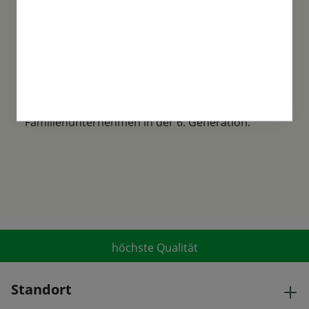
Familientradition
Samen-Fetzer wurde 1865 in Gönningen
gegründet und ist ein traditionsreiches
Familienunternehmen in der 6. Generation.
höchste Qualität
Standort