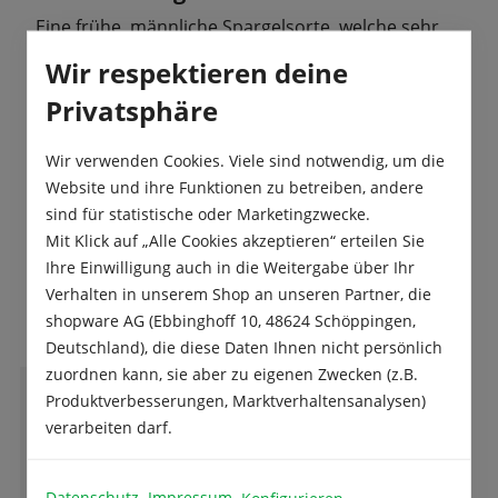
Eine frühe, männliche Spargelsorte, welche sehr
gute Erträge hat. Die Spargelstangen werden dick
Wir respektieren deine
und zeigen eine lila Farbe.…
Mehr
Privatsphäre
Produktsicherheit
Wir verwenden Cookies. Viele sind notwendig, um die
Website und ihre Funktionen zu betreiben, andere
sind für statistische oder Marketingzwecke.
Mit Klick auf „Alle Cookies akzeptieren“ erteilen Sie
Ihre Einwilligung auch in die Weitergabe über Ihr
Das sagen unsere Kunden
Verhalten in unserem Shop an unseren Partner, die
shopware AG (Ebbinghoff 10, 48624 Schöppingen,
Deutschland), die diese Daten Ihnen nicht persönlich
zuordnen kann, sie aber zu eigenen Zwecken (z.B.
Produktverbesserungen, Marktverhaltensanalysen)
M
M.K.
verarbeiten darf.
Datenschutz
Impressum