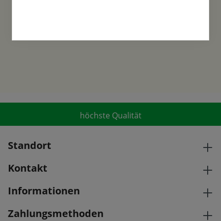
Samen-Fetzer wurde 1865 in Gönningen
gegründet und ist ein traditionsreiches
Familienunternehmen in der 6. Generation.
höchste Qualität
Standort
Kontakt
Informationen
Zahlungsmethoden