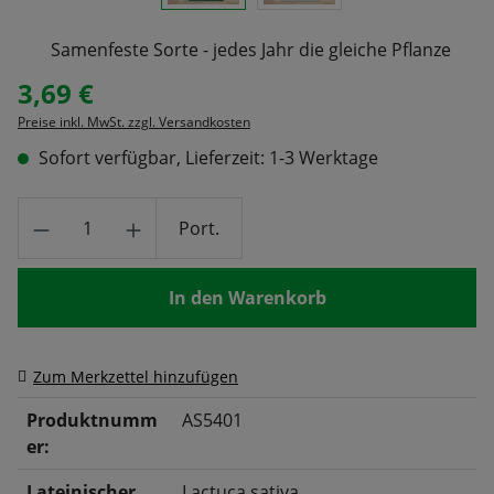
Samenfeste Sorte - jedes Jahr die gleiche Pflanze
3,69 €
Regulärer Preis:
Preise inkl. MwSt. zzgl. Versandkosten
Sofort verfügbar, Lieferzeit: 1-3 Werktage
Produkt Anzahl: Gib den gewünschten Wert
Port.
In den Warenkorb
Zum Merkzettel hinzufügen
Produktnumm
AS5401
er:
Lateinischer
Lactuca sativa