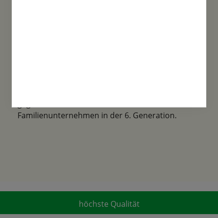
Familientradition
Samen-Fetzer wurde 1865 in Gönningen
gegründet und ist ein traditionsreiches
Familienunternehmen in der 6. Generation.
höchste Qualität