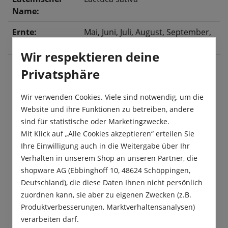
Name:
Ernte:
Mai
, Juni
, Juli
, August
, September
,
Oktober
Wir respektieren deine
Privatsphäre
Beschreibung
Wir verwenden Cookies. Viele sind notwendig, um die
Ein schnellwüchsiger Schnitt- oder Pflücksalat mit
Website und ihre Funktionen zu betreiben, andere
eichblattförmigen, hellgrünen Blättern und
sind für statistische oder Marketingzwecke.
lockerem Kopf.
Mit Klick auf „Alle Cookies akzeptieren“ erteilen Sie
Ihre Einwilligung auch in die Weitergabe über Ihr
Produktsicherheit
Verhalten in unserem Shop an unseren Partner, die
shopware AG (Ebbinghoff 10, 48624 Schöppingen,
Deutschland), die diese Daten Ihnen nicht persönlich
zuordnen kann, sie aber zu eigenen Zwecken (z.B.
Produktverbesserungen, Marktverhaltensanalysen)
verarbeiten darf.