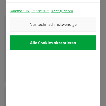
Das sagen unsere Kunden
Datenschutz
Impressum
Konfigurieren
Nur technisch notwendige
B
Bianca Hennig
Alle Cookies akzeptieren
Superauswahl, gute Beratung, tolle Zwiebeln!
Kann ich nur ausnahmslos empfehlen.
Ganze Bewertung lesen
M
Marzella Parth