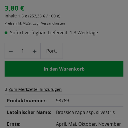
3,80 €
Regulärer Preis:
Inhalt:
1.5 g
(253,33 € / 100 g)
Preise inkl. MwSt. zzgl. Versandkosten
Sofort verfügbar, Lieferzeit: 1-3 Werktage
Produkt Anzahl: Gib den gewünschten Wert
Port.
In den Warenkorb
Zum Merkzettel hinzufügen
Produktnummer:
93769
Lateinischer Name:
Brassica rapa ssp. silvestris
Ernte:
April
, Mai
, Oktober
, November