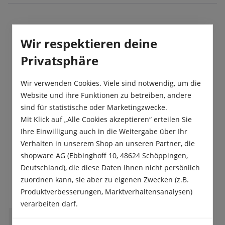
Beschreibung
Wir respektieren deine
Ein ertragreiches Blattstielgemüse, welches mit
Privatsphäre
einem mild-würzigen Kohlgeschmack als Salat
oder Kochgemüse Verwendung finde…
Mehr
Wir verwenden Cookies. Viele sind notwendig, um die
Website und ihre Funktionen zu betreiben, andere
Produktsicherheit
sind für statistische oder Marketingzwecke.
Mit Klick auf „Alle Cookies akzeptieren“ erteilen Sie
Ihre Einwilligung auch in die Weitergabe über Ihr
Verhalten in unserem Shop an unseren Partner, die
shopware AG (Ebbinghoff 10, 48624 Schöppingen,
Deutschland), die diese Daten Ihnen nicht persönlich
Das sagen unsere Kunden
zuordnen kann, sie aber zu eigenen Zwecken (z.B.
Produktverbesserungen, Marktverhaltensanalysen)
verarbeiten darf.