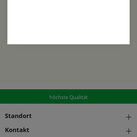
Familientradition
Samen-Fetzer wurde 1865 in Gönningen
gegründet und ist ein traditionsreiches
Familienunternehmen in der 6. Generation.
höchste Qualität
Standort
Kontakt