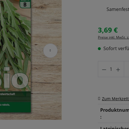
Samenfeste
3,69 €
Regulärer Prei
Preise inkl. MwSt. 
Sofort verfü
Produkt A
Zum Merkzett
Produktnu
:
Lateinischer