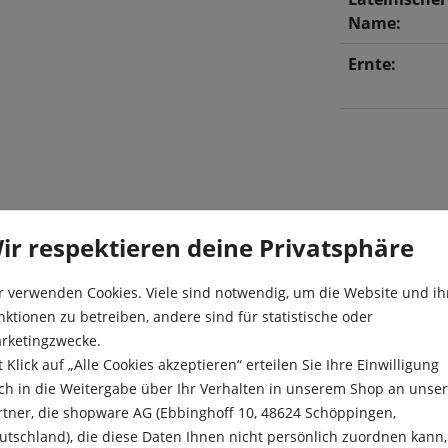
Name:
Ernte:
ir respektieren deine Privatsphäre
ten Blättern und intensivem,
r verwenden Cookies. Viele sind notwendig, um die Website und ih
Aussaat:
nktionen zu betreiben, andere sind für statistische oder
Besonderheit
rketingzwecke.
t Klick auf „Alle Cookies akzeptieren“ erteilen Sie Ihre Einwilligung
Ernte:
ch in die Weitergabe über Ihr Verhalten in unserem Shop an unse
rtner, die shopware AG (Ebbinghoff 10, 48624 Schöppingen,
utschland), die diese Daten Ihnen nicht persönlich zuordnen kann,
Farbe: