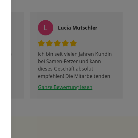
L
Lucia Mutschler
 Ware
Ich bin seit vielen Jahren Kundin
en
bei Samen-Fetzer und kann
 ein
dieses Geschäft absolut
 den
empfehlen! Die Mitarbeitenden
sind immer total freundlich und
Ganze Bewertung lesen
beraten sehr kompetent!