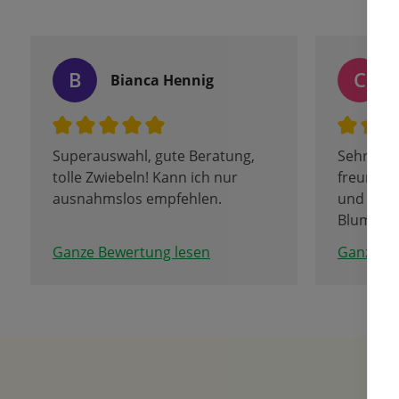
B
C
Bianca Hennig
Superauswahl, gute Beratung,
Sehr ko
tolle Zwiebeln! Kann ich nur
freundli
ausnahmslos empfehlen.
und viels
Blumenzw
Ganze Bewertung lesen
Ganze Be