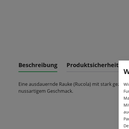
Beschreibung
Produktsicherheit
W
Eine ausdauernde Rauke (Rucola) mit stark gezahn
Wi
nussartigem Geschmack.
Fu
Ma
Mi
au
Pa
De