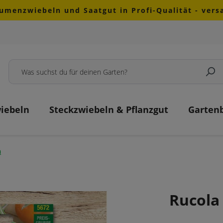
lumenzwiebeln und Saatgut in Profi-Qualität - ver
iebeln
Steckzwiebeln & Pflanzgut
Garten
n
Rucola 