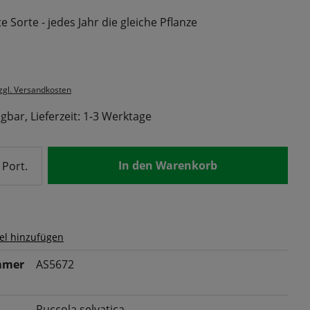
 Sorte - jedes Jahr die gleiche Pflanze
s:
zzgl. Versandkosten
gbar, Lieferzeit: 1-3 Werktage
nzahl: Gib den gewünschten Wert ein od
In den Warenkorb
Port.
el hinzufügen
mmer
AS5672
Ruccola selvatica