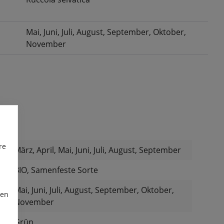
Mai
, Juni
, Juli
, August
, September
, Oktober
,
November
re
März, April, Mai, Juni, Juli, August, September
:
BIO, Samenfeste Sorte
Mai, Juni, Juli, August, September, Oktober,
ren
November
Grün