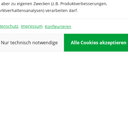
e aber zu eigenen Zwecken (z.B. Produktverbesserungen,
Höhe:
rktverhaltensanalysen) verarbeiten darf.
Keimtemper
tenschutz
Impressum
Konfigurieren
ur:
Kulturdauer:
Nur technisch notwendige
Alle Cookies akzeptieren
Reihenabsta
d:
Verwendung