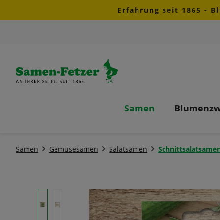
Erfahrung seit 1865 - B
m Hauptinhalt springen
Zur Suche springen
Zur Hauptnavigation springen
Samen
Blumenzw
Samen
Gemüsesamen
Salatsamen
Schnittsalatsame
Bildergalerie überspringen