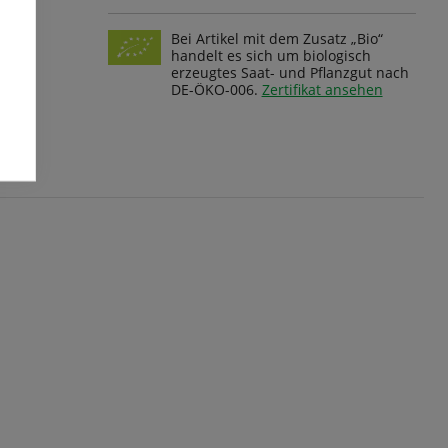
Bei Artikel mit dem Zusatz „Bio“
handelt es sich um biologisch
erzeugtes Saat- und Pflanzgut nach
DE-ÖKO-006.
Zertifikat ansehen