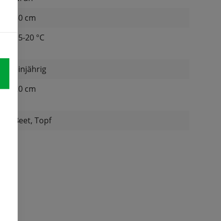
30 cm
at
15-20 °C
einjährig
n
20 cm
:
Beet, Topf