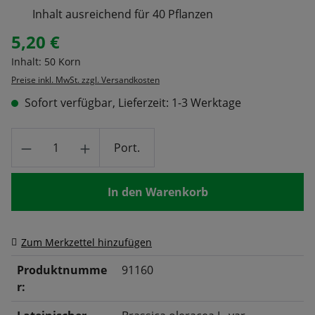
Inhalt ausreichend für 40 Pflanzen
5,20 €
Regulärer Preis:
Inhalt:
50 Korn
Preise inkl. MwSt. zzgl. Versandkosten
Sofort verfügbar, Lieferzeit: 1-3 Werktage
Produkt Anzahl: Gib den gewünschten Wert
Port.
In den Warenkorb
Zum Merkzettel hinzufügen
Produktnumme
91160
r: