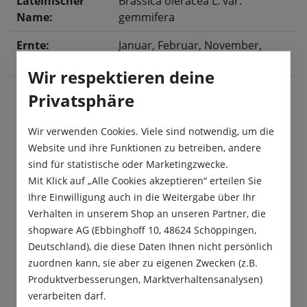
Lateinischer
Brassica oleracea L. var.
Name:
gemmifera
Ernte:
Januar
, Februar
, November
,
Dezember
Wir respektieren deine
Privatsphäre
Beschreibung
Wir verwenden Cookies. Viele sind notwendig, um die
„Neptuno F1“ ist eine neue Rosenkohlsorte, die Sie
Website und ihre Funktionen zu betreiben, andere
mit kräftigen und sehr schmackhaften Röschen
sind für statistische oder Marketingzwecke.
erfreut. Außerdem ist „Neptu…
Mehr
Mit Klick auf „Alle Cookies akzeptieren“ erteilen Sie
Ihre Einwilligung auch in die Weitergabe über Ihr
Produktsicherheit
Verhalten in unserem Shop an unseren Partner, die
shopware AG (Ebbinghoff 10, 48624 Schöppingen,
Deutschland), die diese Daten Ihnen nicht persönlich
zuordnen kann, sie aber zu eigenen Zwecken (z.B.
Produktverbesserungen, Marktverhaltensanalysen)
verarbeiten darf.