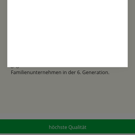
Familientradition
Samen-Fetzer wurde 1865 in Gönningen
gegründet und ist ein traditionsreiches
Familienunternehmen in der 6. Generation.
höchste Qualität