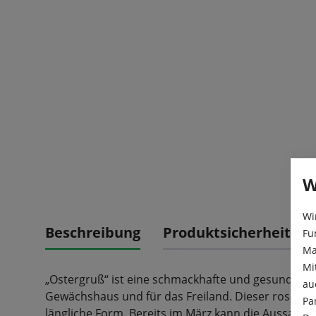
W
Wi
Beschreibung
Produktsicherheit
Fu
Ma
Mi
„Ostergruß“ ist eine schmackhafte und gesunde Ret
au
Gewächshaus und für das Freiland. Dieser rosafarb
Pa
längliche Form. Bereits im März kann die Aussaat er