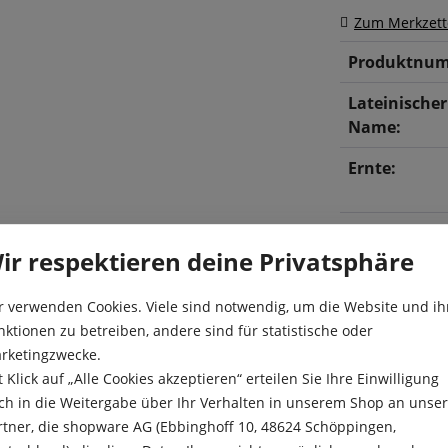
Zum Merkzett
Produktnum
Lateinischer
Name:
Ernte:
ir respektieren deine Privatsphäre
r verwenden Cookies. Viele sind notwendig, um die Website und ih
nktionen zu betreiben, andere sind für statistische oder
rketingzwecke.
t Klick auf „Alle Cookies akzeptieren“ erteilen Sie Ihre Einwilligung
tichsorte für das
ch in die Weitergabe über Ihr Verhalten in unserem Shop an unse
Aussaat:
ene Rettich hat eine
rtner, die shopware AG (Ebbinghoff 10, 48624 Schöppingen,
folgen. Ob in Salaten, als
Aussaattiefe