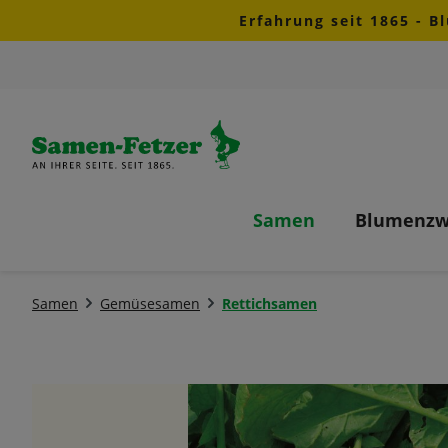
Erfahrung seit 1865 - B
m Hauptinhalt springen
Zur Suche springen
Zur Hauptnavigation springen
Samen
Blumenzw
Samen
Gemüsesamen
Rettichsamen
Bildergalerie überspringen