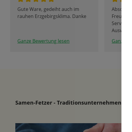
Gute Ware, gedeiht auch im
Absolut 
rauhen Erzgebirgsklima. Danke
Freundli
Service, 
Auswahl!
Tulpenbl
Ganze Bewertung lesen
Ganze Be
Samen-Fetzer - Traditionsunternehmen in d