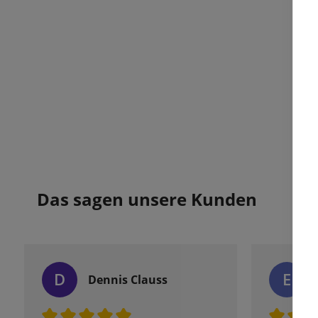
Das sagen unsere Kunden
D
E
Dennis Clauss