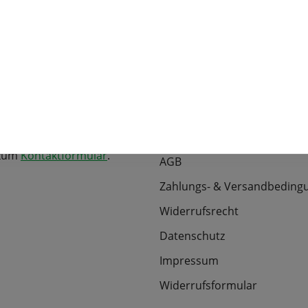
r Service
langjährige Branchener
Informationen
efonisch erreichbar unter:
Über uns
00490-0
Kontakt
Newsletter-Anmeldung
 uns über eine Nachricht!
 zum
Kontaktformular
.
AGB
Zahlungs- & Versandbeding
Widerrufsrecht
Datenschutz
Impressum
Widerrufsformular