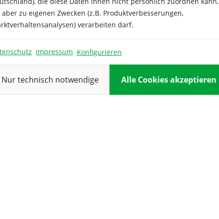
utschland), die diese Daten Ihnen nicht persönlich zuordnen kann,
ieser gesunde Rettich
e aber zu eigenen Zwecken (z.B. Produktverbesserungen,
Besonderheit
Anbau dieser historischen
rktverhaltensanalysen) verarbeiten darf.
envielfalt.
Ernte:
tenschutz
Impressum
Konfigurieren
Nur technisch notwendige
Alle Cookies akzeptieren
Farbe:
Inhalt
ausreichend 
Keimdauer:
Keimtempera
Kulturdauer:
Pflanzabstan
Reihenabsta