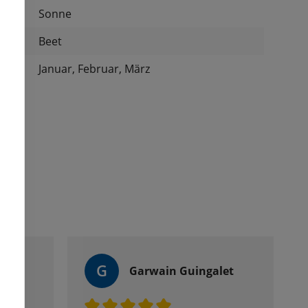
Sonne
:
Beet
Januar, Februar, März
G
Garwain Guingalet