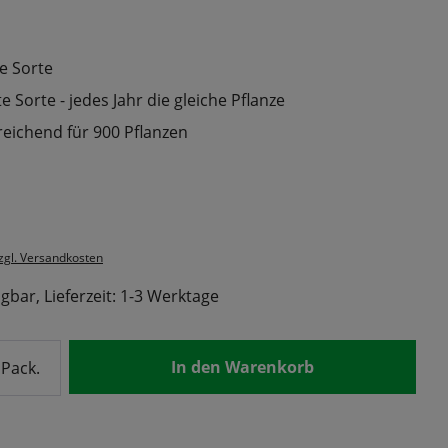
e Sorte
 Sorte - jedes Jahr die gleiche Pflanze
reichend für 900 Pflanzen
s:
zzgl. Versandkosten
gbar, Lieferzeit: 1-3 Werktage
nzahl: Gib den gewünschten Wert ein od
In den Warenkorb
Pack.