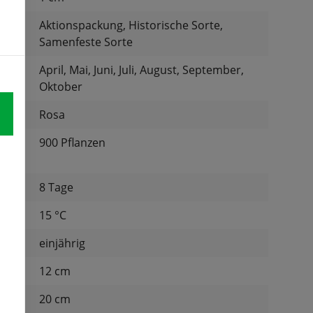
:
Aktionspackung, Historische Sorte,
Samenfeste Sorte
April, Mai, Juni, Juli, August, September,
Oktober
Rosa
900 Pflanzen
für:
8 Tage
tur:
15 °C
einjährig
d:
12 cm
nd:
20 cm