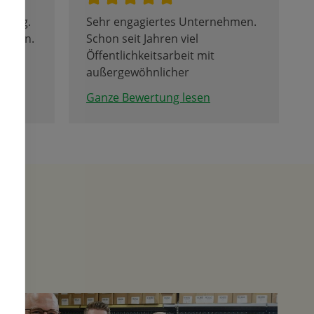
atung.
Sehr engagiertes Unternehmen.
ehlen.
Schon seit Jahren viel
Öffentlichkeitsarbeit mit
außergewöhnlicher
Kundenorientierung. Das hat
Ganze Bewertung lesen
sich bis weit über die
Stadtgrenze herumgesprochen.
Als Familienunternehmen so
etwas zu meistern verdient den
höchsten Respekt. Die
kulinarische Versorgung
während der Betrachtung und
Begehung des "Probefeldes"
ermöglicht auch Kunden, die von
weiter weg anreisen, einen
angenehmen Aufenthalt.