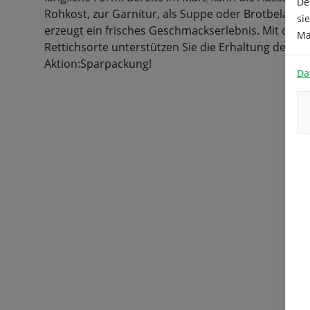
De
Rohkost, zur Garnitur, als Suppe oder Brotbelag, d
si
erzeugt ein frisches Geschmackserlebnis. Mit dem 
Ma
Rettichsorte unterstützen Sie die Erhaltung der Sort
Aktion:Sparpackung!
Da