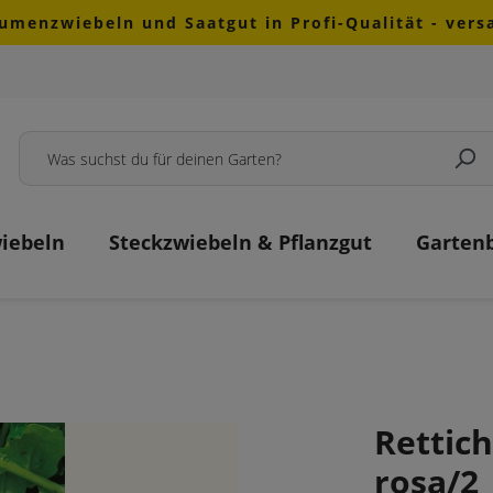
lumenzwiebeln und Saatgut in Profi-Qualität - ver
iebeln
Steckzwiebeln & Pflanzgut
Garten
Rettic
rosa/2