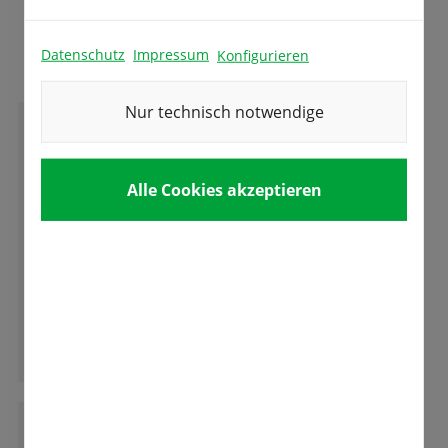
Das sagen unsere Kunden
Datenschutz
Impressum
Konfigurieren
Nur technisch notwendige
M
Martina Rommel
Alle Cookies akzeptieren
Wer Tulpen liebt und sie in den Garten, oder
in einer Schale pflanzen möchte, findet hier
eine umwerfende Auswahl.
Hier muss man nicht über ein Bild auf der
Packung entscheiden, sondern kann die
Ganze Bewertung lesen
Tulpen in Wuchs und Farbe vor Ort
besichtigen und bestellen. Rechtzeitig zum
Pflanztermin werden die Zwiebeln nach
Hause geliefert. Herz was willst du mehr. Die