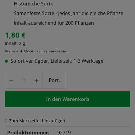
Historische Sorte
Samenfeste Sorte - jedes Jahr die gleiche Pflanze
Inhalt ausreichend für 200 Pflanzen
1,80 €
Regulärer Preis:
Inhalt:
2 g
Preise inkl. MwSt. zzgl. Versandkosten
Sofort verfügbar, Lieferzeit: 1-3 Werktage
Produkt Anzahl: Gib den gewünschten Wert
Port.
In den Warenkorb
Zum Merkzettel hinzufügen
Produktnummer:
92719