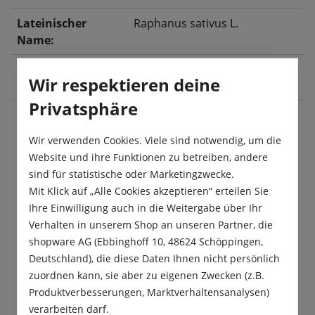
Lateinischer
Raphanus sativus L.
Name:
Ernte:
September
, Oktober
,
Wir respektieren deine
November
Privatsphäre
Wir verwenden Cookies. Viele sind notwendig, um die
Beschreibung
Website und ihre Funktionen zu betreiben, andere
Der Winterrettich „Runder Schwarzer“ hat ein
sind für statistische oder Marketingzwecke.
würzig-mildes Aroma. Die festen, weißfleischigen,
Mit Klick auf „Alle Cookies akzeptieren“ erteilen Sie
runden Rüben lassen sich nach…
Mehr
Ihre Einwilligung auch in die Weitergabe über Ihr
Verhalten in unserem Shop an unseren Partner, die
Produktsicherheit
shopware AG (Ebbinghoff 10, 48624 Schöppingen,
Deutschland), die diese Daten Ihnen nicht persönlich
zuordnen kann, sie aber zu eigenen Zwecken (z.B.
Produktverbesserungen, Marktverhaltensanalysen)
verarbeiten darf.