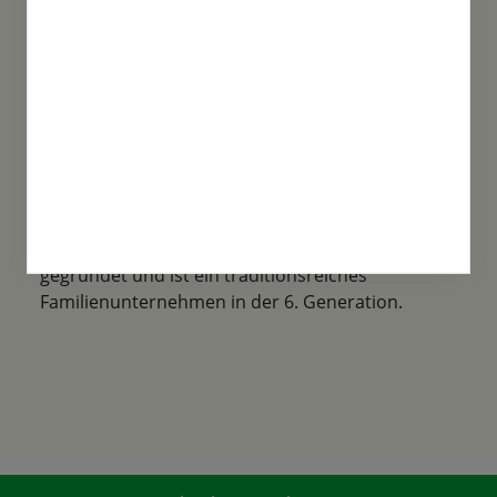
Familientradition
Samen-Fetzer wurde 1865 in Gönningen
gegründet und ist ein traditionsreiches
Familienunternehmen in der 6. Generation.