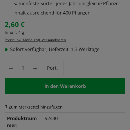
Samenfeste Sorte - jedes Jahr die gleiche Pflanze
Inhalt ausreichend für 400 Pflanzen
2,60 €
Regulärer Preis:
Inhalt:
4 g
Preise inkl. MwSt. zzgl. Versandkosten
Sofort verfügbar, Lieferzeit: 1-3 Werktage
Produkt Anzahl: Gib den gewünschten Wert
Port.
In den Warenkorb
Zum Merkzettel hinzufügen
Produktnum
92430
mer: