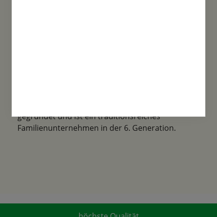
Familientradition
Samen-Fetzer wurde 1865 in Gönningen
gegründet und ist ein traditionsreiches
Familienunternehmen in der 6. Generation.
höchste Qualität