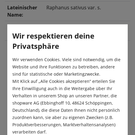
Lateinischer
Raphanus sativus var. s.
Name:
Ernte:
April
, Mai
, Juni
, Juli
, August
,
Wir respektieren deine
September
, Oktober
Privatsphäre
Wir verwenden Cookies. Viele sind notwendig, um die
Beschreibung
Website und ihre Funktionen zu betreiben, andere
„Flamboyant“ ist ein schnellwachsendes,
sind für statistische oder Marketingzwecke.
längliches, rot-weißes Radies, welches zur Aussaat
Mit Klick auf „Alle Cookies akzeptieren“ erteilen Sie
im Balkonkasten und für den Garte…
Mehr
Ihre Einwilligung auch in die Weitergabe über Ihr
Verhalten in unserem Shop an unseren Partner, die
Produktsicherheit
shopware AG (Ebbinghoff 10, 48624 Schöppingen,
Deutschland), die diese Daten Ihnen nicht persönlich
zuordnen kann, sie aber zu eigenen Zwecken (z.B.
Produktverbesserungen, Marktverhaltensanalysen)
verarbeiten darf.