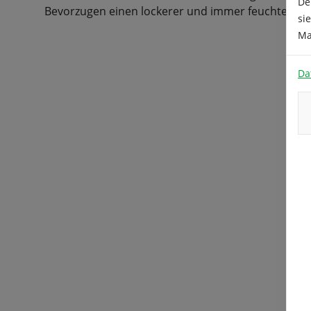
De
Bevorzugen einen lockerer und immer feuchten B
si
Ma
Da