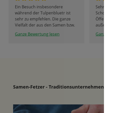
Ein Besuch insbesondere
Sehr eng
während der Tulpenbluetr ist
Schon sei
sehr zu empfehlen. Die ganze
Öffentlic
Vielfalt der aus den Samen bzw.
außerge
Zwiebeln von Fa. Fetzer entsteht
Kundenor
Ganze Bewertung lesen
Ganze Be
ist erstaunlich. Zu empfehlen ist
sich bis 
auch ein Besuch des Tulpencafe
Stadtgre
unweit im Seniorenheim im UG.
Als Fami
etwas zu
höchsten
kulinari
während 
Begehung
ermöglic
Samen-Fetzer - Traditionsunternehmen in d
weiter w
angenehm