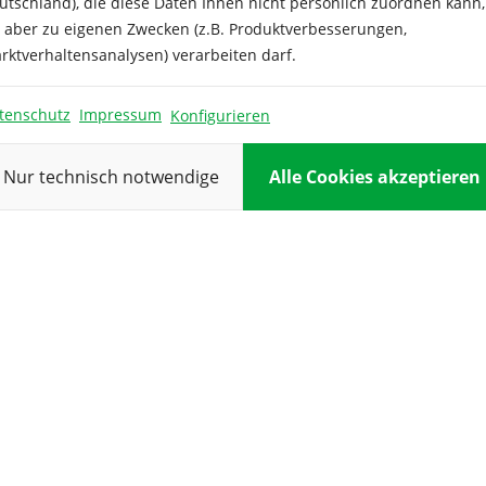
utschland), die diese Daten Ihnen nicht persönlich zuordnen kann,
oden.
Ernte:
e aber zu eigenen Zwecken (z.B. Produktverbesserungen,
rktverhaltensanalysen) verarbeiten darf.
Farbe:
tenschutz
Impressum
Konfigurieren
Inhalt
ausreichend
Nur technisch notwendige
Alle Cookies akzeptieren
für:
Keimdauer:
Keimtemper
ur:
Kulturdauer:
Pflanzabstan
Reihenabsta
: