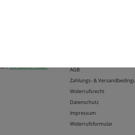
r Service
langjährige Branchener
Informationen
efonisch erreichbar unter:
Über uns
00490-0
Kontakt
Newsletter-Anmeldung
 uns über eine Nachricht!
 zum
Kontaktformular
.
AGB
Zahlungs- & Versandbeding
Widerrufsrecht
Datenschutz
Impressum
Widerrufsformular