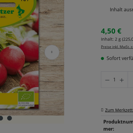
Inhalt aus
4,50 €
Regulärer Prei
Inhalt:
2 g
(225,
Preise inkl. MwSt. 
Sofort verfü
Produkt A
Zum Merkzett
Produktnu
mer: