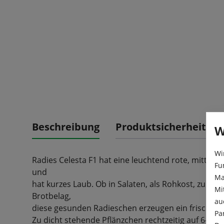
Beschreibung
Produktsicherheit
W
Wi
Radies Celesta F1 hat eine leuchtend rote, mittelgroß
Fu
und
Ma
hat kurzes Laub. Ob in Salaten, als Rohkost, zur Ga
Mi
Brotbelag,
au
diese gesunden Radieschen erzeugen ein frisches
Pa
Zu dicht stehende Pflänzchen rechtzeitig auf 6-8 cm