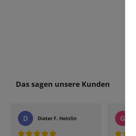
Das sagen unsere Kunden
D
G
Dieter F. Heinlin