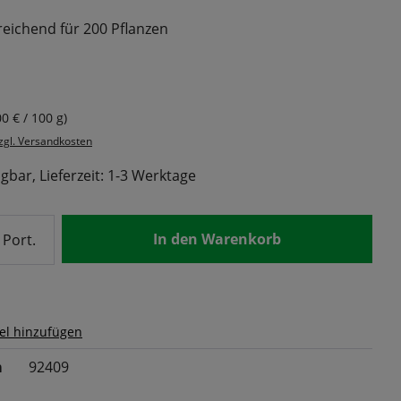
reichend für 200 Pflanzen
s:
00 € / 100 g)
zzgl. Versandkosten
gbar, Lieferzeit: 1-3 Werktage
nzahl: Gib den gewünschten Wert ein od
In den Warenkorb
Port.
el hinzufügen
m
92409