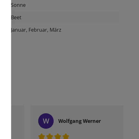
Sonne
:
Beet
Januar, Februar, März
W
Wolfgang Werner