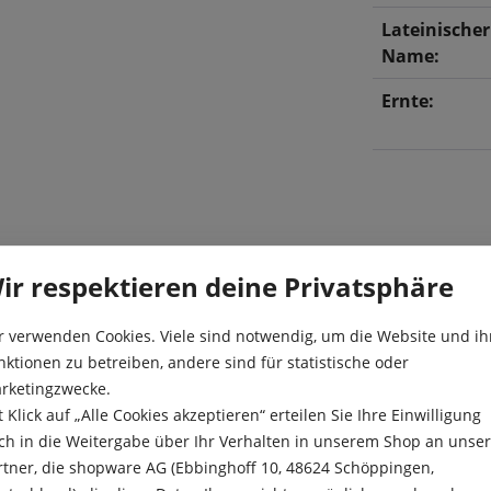
Lateinischer
Name:
Ernte:
ir respektieren deine Privatsphäre
r verwenden Cookies. Viele sind notwendig, um die Website und ih
e Knolle, ist festfleischig
Aussaat:
nktionen zu betreiben, andere sind für statistische oder
rketingzwecke.
rnitur, als Suppe oder
t Klick auf „Alle Cookies akzeptieren“ erteilen Sie Ihre Einwilligung
Aussaattiefe
ch in die Weitergabe über Ihr Verhalten in unserem Shop an unse
 Geschmackserlebnis.
rtner, die shopware AG (Ebbinghoff 10, 48624 Schöppingen,
Besonderheit
 vereinzeln.