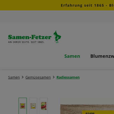
Erfahrung seit 1865 - B
m Hauptinhalt springen
Zur Suche springen
Zur Hauptnavigation springen
Samen
Blumenzw
Samen
Gemüsesamen
Radiessamen
Bildergalerie überspringen