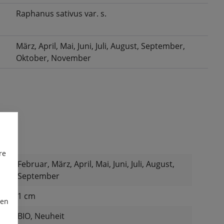
Raphanus sativus var. s.
März
, April
, Mai
, Juni
, Juli
, August
, September
,
Oktober
, November
re
Februar, März, April, Mai, Juni, Juli, August,
September
:
1 cm
ren
:
BIO, Neuheit