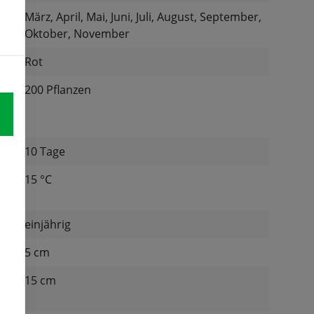
März, April, Mai, Juni, Juli, August, September,
Oktober, November
Rot
200 Pflanzen
10 Tage
at
15 °C
einjährig
d:
5 cm
nd
15 cm