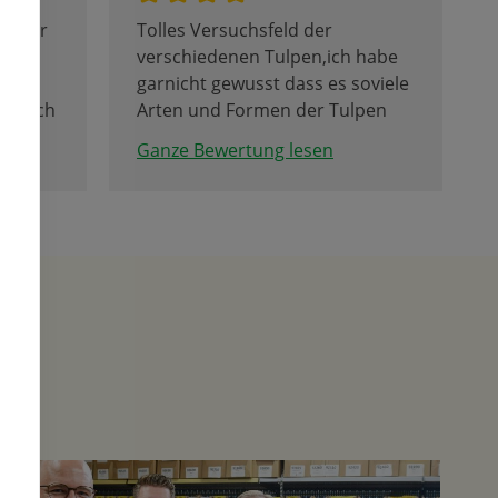
e hier
Tolles Versuchsfeld der
 Hier
verschiedenen Tulpen,ich habe
 sehr
garnicht gewusst dass es soviele
hle ich
Arten und Formen der Tulpen
und andere Blumen gibt.
Ganze Bewertung lesen