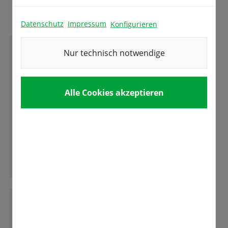
Das sagen unsere Kunden
Datenschutz
Impressum
Konfigurieren
Nur technisch notwendige
C
Christine Schumacher
Alle Cookies akzeptieren
Sehr kompetente und freundliche Beratung
und gute und vielseitige Auswahl an
Blumenzwiebeln.
Ganze Bewertung lesen
G
Gabriele Schmid