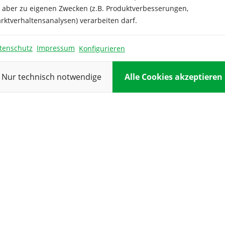
Keimdauer:
e aber zu eigenen Zwecken (z.B. Produktverbesserungen,
rktverhaltensanalysen) verarbeiten darf.
Keimtemper
ur:
tenschutz
Impressum
Konfigurieren
Kulturdauer:
Nur technisch notwendige
Alle Cookies akzeptieren
Pflanzabstan
Reihenabsta
d:
Verwendung