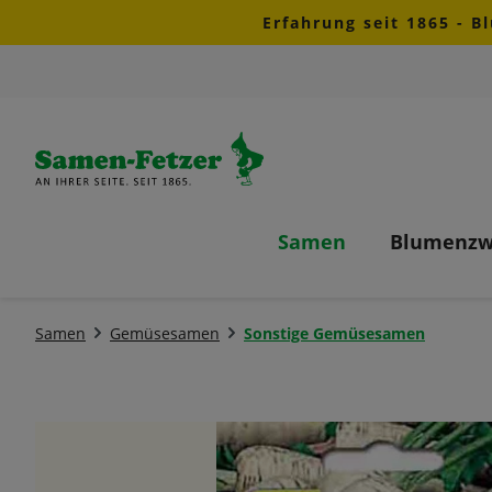
Erfahrung seit 1865 - B
m Hauptinhalt springen
Zur Suche springen
Zur Hauptnavigation springen
Samen
Blumenzw
Samen
Gemüsesamen
Sonstige Gemüsesamen
Bildergalerie überspringen