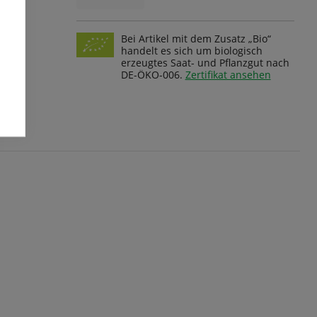
Bei Artikel mit dem Zusatz „Bio“
handelt es sich um biologisch
erzeugtes Saat- und Pflanzgut nach
DE-ÖKO-006.
Zertifikat ansehen