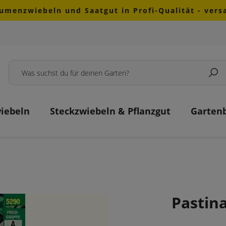
lumenzwiebeln und Saatgut in Profi-Qualität - ver
iebeln
Steckzwiebeln & Pflanzgut
Garten
Pastin