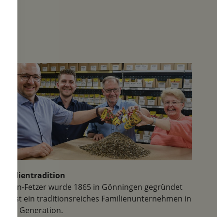
 und
es"
die von
n
Familientradition
Samen-Fetzer wurde 1865 in Gönningen gegründet
und ist ein traditionsreiches Familienunternehmen in
der 6. Generation.