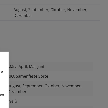
August
, September
, Oktober
, November
,
Dezember
März, April, Mai, Juni
re
:
BIO, Samenfeste Sorte
August, September, Oktober, November,
Dezember
ren
Weiß