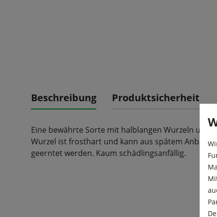
Beschreibung
Produktsicherheit
W
Eine bewährte Sorte mit halblangen Wurzeln und 
Wurzel ist frosthart und kann aus spätem Anbau ü
Wi
geerntet werden. Kaum schädlingsanfällig.
Fu
Ma
Mi
au
Pa
De