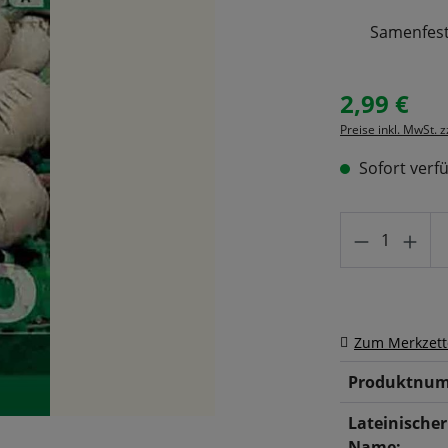
Samenfeste
2,99 €
Regulärer Prei
Preise inkl. MwSt. 
Sofort verfü
Produkt A
Zum Merkzett
Produktnum
Lateinischer
Name: