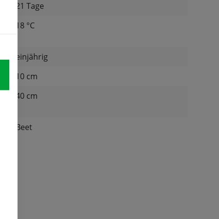
21 Tage
at
18 °C
einjährig
d:
10 cm
n
40 cm
:
Beet