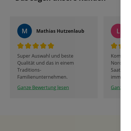
M
L
Mathias Hutzenlaub
Super Auswahl und beste
Komme a
Qualität und das in einem
Norden...
Traditions-
Saatgut,
Familienunternehmen.
immer wi
Da bleiben keine Wünsche offen.
Die Quali
Ganze Bewertung lesen
Ganze Be
Sortenvie
Preis sti
kann man
Packung
dadurch 
günstiger