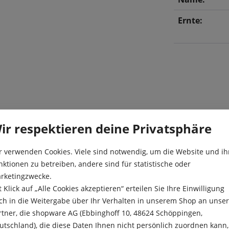
Ernte:
ir respektieren deine Privatsphäre
feinem Geschmack. Die
Aussaat:
ber Winter vom Beet
r verwenden Cookies. Viele sind notwendig, um die Website und ih
Besonderheit
nktionen zu betreiben, andere sind für statistische oder
rketingzwecke.
Ernte:
t Klick auf „Alle Cookies akzeptieren“ erteilen Sie Ihre Einwilligung
ch in die Weitergabe über Ihr Verhalten in unserem Shop an unse
rtner, die shopware AG (Ebbinghoff 10, 48624 Schöppingen,
Farbe:
utschland), die diese Daten Ihnen nicht persönlich zuordnen kann,