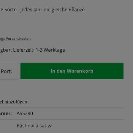
 Sorte - jedes Jahr die gleiche Pflanze
s:
zzgl. Versandkosten
gbar, Lieferzeit: 1-3 Werktage
nzahl: Gib den gewünschten Wert ein od
In den Warenkorb
Port.
el hinzufügen
mer:
AS5290
Pastinaca sativa