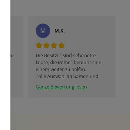
M
let
M.K.
ehmen.
Die Besitzer sind sehr nette
Leute, die immer bemüht sind
einem weiter zu helfen.
Tolle Auswahl an Samen und
hat
Blumenzwiebel.
Ganze Bewertung lesen
ochen.
 so
nt den