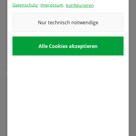
W
Wolfgang Werner
Datenschutz
Impressum
Konfigurieren
Nur technisch notwendige
Tolles Versuchsfeld der verschiedenen
Tulpen,ich habe garnicht gewusst dass es
soviele Arten und Formen der Tulpen und
Alle Cookies akzeptieren
andere Blumen gibt.
Ganze Bewertung lesen
M
Marzella Parth
Bester Familienbetrieb Deutschlands!
So eine liebe herzliche Familie mit so viel
Kompetenz ist der Hammer!