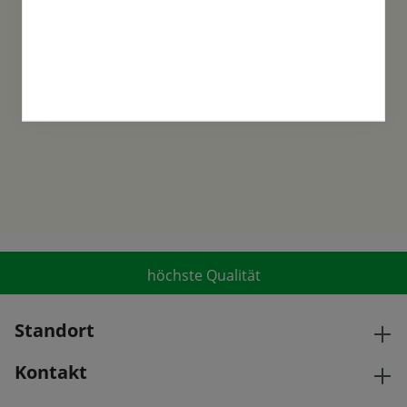
Familientradition
Samen-Fetzer wurde 1865 in Gönningen
gegründet und ist ein traditionsreiches
Familienunternehmen in der 6. Generation.
höchste Qualität
Standort
Kontakt