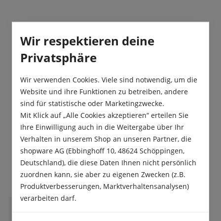
Beschreibung
Wir respektieren deine
Die Ziermais Mischung „Amero“ ist mit den bunten
Privatsphäre
Körnern bestens zur Dekoration und für
Trockenblumengestecke geeignet. Mais…
Mehr
Wir verwenden Cookies. Viele sind notwendig, um die
Produktsicherheit
Website und ihre Funktionen zu betreiben, andere
sind für statistische oder Marketingzwecke.
Mit Klick auf „Alle Cookies akzeptieren“ erteilen Sie
Ihre Einwilligung auch in die Weitergabe über Ihr
Verhalten in unserem Shop an unseren Partner, die
shopware AG (Ebbinghoff 10, 48624 Schöppingen,
Das sagen unsere Kunden
Deutschland), die diese Daten Ihnen nicht persönlich
zuordnen kann, sie aber zu eigenen Zwecken (z.B.
Produktverbesserungen, Marktverhaltensanalysen)
verarbeiten darf.