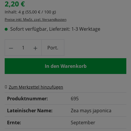
2,20 €
Regulärer Preis:
Inhalt:
4 g
(55,00 € / 100 g)
Preise inkl. MwSt. zzgl. Versandkosten
Sofort verfügbar, Lieferzeit: 1-3 Werktage
Produkt Anzahl: Gib den gewünschten Wert
Port.
In den Warenkorb
Zum Merkzettel hinzufügen
Produktnummer:
695
Lateinischer Name:
Zea mays japonica
Ernte:
September