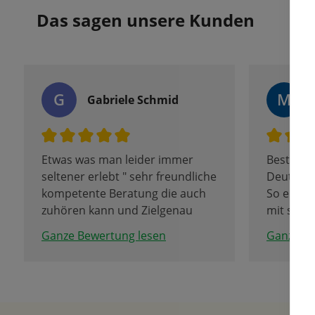
Das sagen unsere Kunden
G
M
Gabriele Schmid
Etwas was man leider immer
Bester F
seltener erlebt " sehr freundliche
Deutschl
kompetente Beratung die auch
So eine l
zuhören kann und Zielgenau
mit so vi
berät und das in allen Sparten.
Hammer
Ganze Bewertung lesen
Ganze Be
Tolle Firma mit erstklassigen
Liebe Gr
Team denen man anmerkt das
sie mit Freude dabei sind.