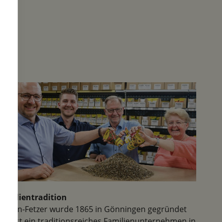
Probefeld, auf dem ihr alles
erdenkliches Zwiebeln Saatgut,
Blumenzwiebeln, Steckzwiebeln
usw. bestaunen könnt. Leider
waren wir noch etwas zu früh im
Jahr, so dass die volle
Blütenpracht noch in der Erde
steckte... Absolut zu empfehlen
und vermutlich kommen wir
nächstes Jahr wieder. Vielen
Dank!
Familientradition
Samen-Fetzer wurde 1865 in Gönningen gegründet
und ist ein traditionsreiches Familienunternehmen in