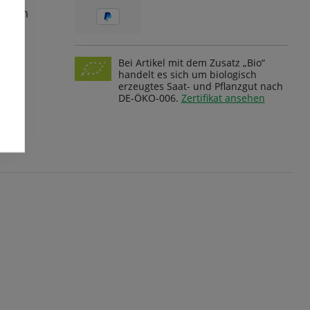
ungen
Bei Artikel mit dem Zusatz „Bio“
handelt es sich um biologisch
erzeugtes Saat- und Pflanzgut nach
DE-ÖKO-006.
Zertifikat ansehen