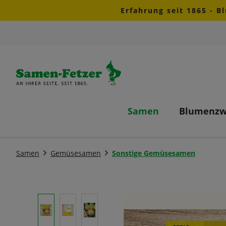
Erfahrung seit 1865 - B
m Hauptinhalt springen
Zur Suche springen
Zur Hauptnavigation springen
Samen
Blumenzw
Samen
Gemüsesamen
Sonstige Gemüsesamen
Bildergalerie überspringen