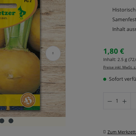
Historisch
Samenfeste
Inhalt aus
1,80 €
Regulärer Prei
Inhalt:
2.5 g
(72,
Preise inkl. MwSt. 
Sofort verfü
Produkt A
Zum Merkzett