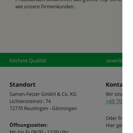
wie unsere Firmenkunden.
höchste Qualität
zuverlässige
Standort
Kontakt
Samen-Fetzer GmbH & Co. KG
Wir sind tel
+49 7072 6
Lichtensteinstr. 74
72770 Reutlingen - Gönningen
Oder freuen
Öffnungszeiten:
Hier geht's
Mo bis Fr 08:00 - 12:00 Uhr