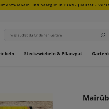
lumenzwiebeln und Saatgut in Profi-Qualität - ver
iebeln
Steckzwiebeln & Pflanzgut
Garten
Mairüb