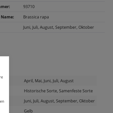
mer:
93710
r Name:
Brassica rapa
Juni
, Juli
, August
, September
, Oktober
re
April, Mai, Juni, Juli, August
:
Historische Sorte, Samenfeste Sorte
Juni, Juli, August, September, Oktober
ren
Gelb