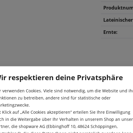
Produktnum
Lateinische
Ernte:
ir respektieren deine Privatsphäre
r verwenden Cookies. Viele sind notwendig, um die Website und ih
bestandteile und wurden
Aussaat:
nktionen zu betreiben, andere sind für statistische oder
 Mairübe „Goldball“ ist ein
rketingzwecke.
en Geschmack hat. Mit dem
Besonderheit
t Klick auf „Alle Cookies akzeptieren“ erteilen Sie Ihre Einwilligung
ie Erhaltung der
Ernte:
ch in die Weitergabe über Ihr Verhalten in unserem Shop an unse
rtner, die shopware AG (Ebbinghoff 10, 48624 Schöppingen,
Farbe: