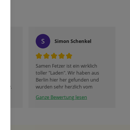
S
Simon Schenkel
Samen Fetzer ist ein wirklich
 ist
toller "Laden". Wir haben aus
anze
Berlin hier her gefunden und
n bzw.
wurden sehr herzlich vom
tsteht
Personal vor Ort empfangen.
Ganze Bewertung lesen
len ist
Der Verkaufsraum wurde
encafe
Corona bedingt leider auf zwei
im UG.
Container verkleinert -
hoffentlich ist das bald vorbei.
Beeindruckend ist die Freifläche /