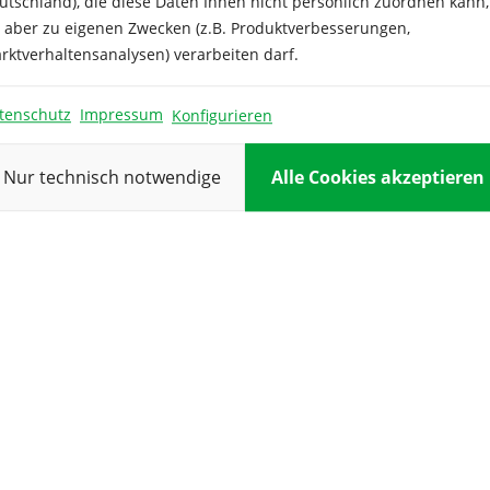
utschland), die diese Daten Ihnen nicht persönlich zuordnen kann,
e aber zu eigenen Zwecken (z.B. Produktverbesserungen,
Inhalt ausre
rktverhaltensanalysen) verarbeiten darf.
für:
Keimtempera
tenschutz
Impressum
Konfigurieren
Kulturdauer:
Nur technisch notwendige
Alle Cookies akzeptieren
Pflanzabstan
Reihenabsta
Standort:
Verwendung