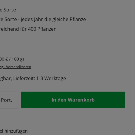
e Sorte
 Sorte - jedes Jahr die gleiche Pflanze
reichend für 400 Pflanzen
s:
00 € / 100 g)
zzgl. Versandkosten
gbar, Lieferzeit: 1-3 Werktage
nzahl: Gib den gewünschten Wert ein od
In den Warenkorb
Port.
el hinzufügen