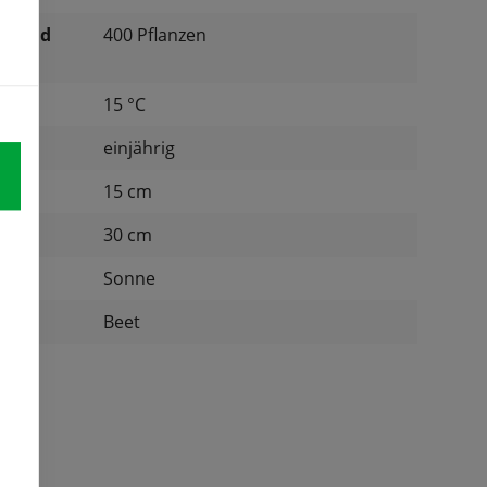
ichend
400 Pflanzen
tur:
15 °C
einjährig
d:
15 cm
nd:
30 cm
Sonne
:
Beet