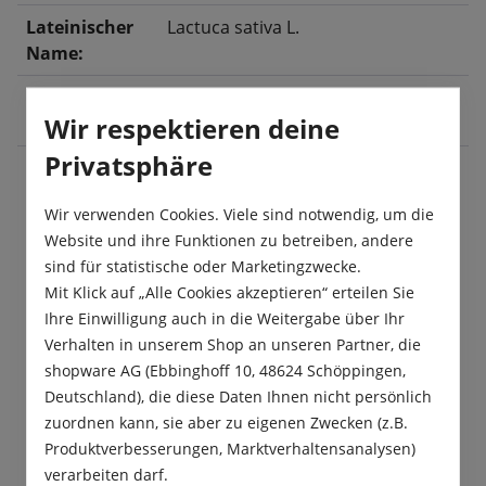
Lateinischer
Lactuca sativa L.
Name:
Ernte:
April
, Mai
, Juni
, Juli
, August
,
Wir respektieren deine
September
, Oktober
Privatsphäre
Wir verwenden Cookies. Viele sind notwendig, um die
Beschreibung
Website und ihre Funktionen zu betreiben, andere
Diese Sorte ist eine der besten Kopfsalatsorten
sind für statistische oder Marketingzwecke.
der Freilandkopfsalate für die gesamte
Mit Klick auf „Alle Cookies akzeptieren“ erteilen Sie
Freilandsaison. Sie besitzt große,fri…
Mehr
Ihre Einwilligung auch in die Weitergabe über Ihr
Verhalten in unserem Shop an unseren Partner, die
Produktsicherheit
shopware AG (Ebbinghoff 10, 48624 Schöppingen,
Deutschland), die diese Daten Ihnen nicht persönlich
zuordnen kann, sie aber zu eigenen Zwecken (z.B.
Produktverbesserungen, Marktverhaltensanalysen)
verarbeiten darf.