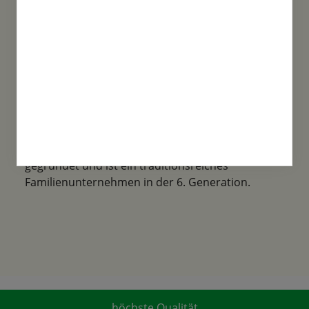
Familientradition
Samen-Fetzer wurde 1865 in Gönningen
gegründet und ist ein traditionsreiches
Familienunternehmen in der 6. Generation.
höchste Qualität