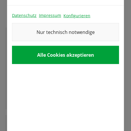
Das sagen unsere Kunden
Datenschutz
Impressum
Konfigurieren
Nur technisch notwendige
D
Dieter F. Heinlin
Alle Cookies akzeptieren
Ein Besuch insbesondere während der
Tulpenbluetr ist sehr zu empfehlen. Die ganze
Vielfalt der aus den Samen bzw. Zwiebeln von
Fa. Fetzer entsteht ist erstaunlich. Zu
empfehlen ist auch ein Besuch des
Ganze Bewertung lesen
Tulpencafe unweit im Seniorenheim im UG.
M
Martina Rommel