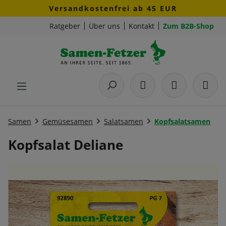
Versandkostenfrei ab 45 EUR
Zum Hauptinhalt springen
Ratgeber
Über uns
Kontakt
Zum B2B-Shop
Samen
Gemüsesamen
Salatsamen
Kopfsalatsamen
Kopfsalat Deliane
Bildergalerie überspringen