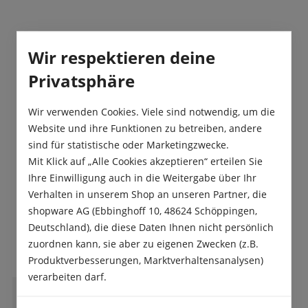
Beschreibung
Wir respektieren deine
Sylvesta ist ein lausresistenter Sommer- und
Privatsphäre
Herbstkopfsalat, der große und zarte Köpfe bildet.
Er ist ertragreich, mehltaut…
Mehr
Wir verwenden Cookies. Viele sind notwendig, um die
Website und ihre Funktionen zu betreiben, andere
Produktsicherheit
sind für statistische oder Marketingzwecke.
Mit Klick auf „Alle Cookies akzeptieren“ erteilen Sie
Ihre Einwilligung auch in die Weitergabe über Ihr
Verhalten in unserem Shop an unseren Partner, die
shopware AG (Ebbinghoff 10, 48624 Schöppingen,
Deutschland), die diese Daten Ihnen nicht persönlich
Das sagen unsere Kunden
zuordnen kann, sie aber zu eigenen Zwecken (z.B.
Produktverbesserungen, Marktverhaltensanalysen)
verarbeiten darf.