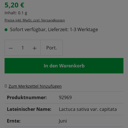
5,20 €
Regulärer Preis:
Inhalt:
0.1 g
Preise inkl. MwSt. zzgl. Versandkosten
Sofort verfügbar, Lieferzeit: 1-3 Werktage
Produkt Anzahl: Gib den gewünschten Wert
Port.
In den Warenkorb
Zum Merkzettel hinzufügen
Produktnummer:
92969
Lateinischer Name:
Lactuca sativa var. capitata
Ernte:
Juni