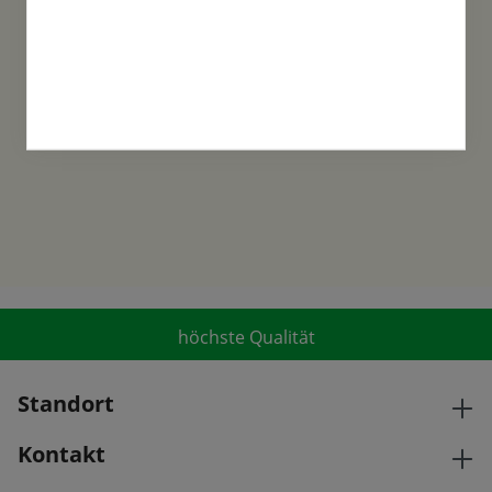
Familientradition
Samen-Fetzer wurde 1865 in Gönningen
gegründet und ist ein traditionsreiches
Familienunternehmen in der 6. Generation.
höchste Qualität
Standort
Kontakt