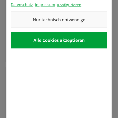
G
Gerda Auchter
Datenschutz
Impressum
Konfigurieren
Nur technisch notwendige
Sehr gute Samen und Beratung. Kann man
gut weiter empfehlen. Preis und Leistung gut
Alle Cookies akzeptieren
Ganze Bewertung lesen
M
Matthias Junk
Wir haben Ostern das Probefeld besucht, wie
übrigens auch schon die Jahre zuvor. Wir
haben den letzten Parkplatz ergattert. Denn