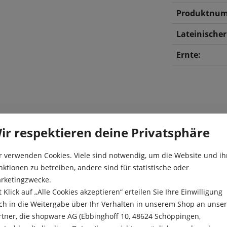
Produktnum
Lateinische
Ernte:
ir respektieren deine Privatsphäre
r verwenden Cookies. Viele sind notwendig, um die Website und ih
ere, kompakte Köpfe
Aussaat:
nktionen zu betreiben, andere sind für statistische oder
rketingzwecke.
ndanbau geeignet.
Aussaattiefe
t Klick auf „Alle Cookies akzeptieren“ erteilen Sie Ihre Einwilligung
stoffreich. Ein leckerer
Besonderheit
ch in die Weitergabe über Ihr Verhalten in unserem Shop an unse
rtner, die shopware AG (Ebbinghoff 10, 48624 Schöppingen,
ln
Ernte: