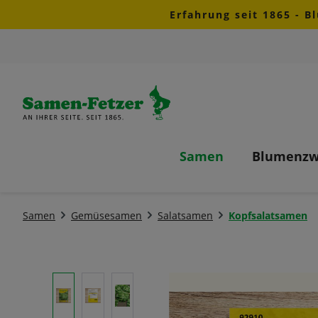
Erfahrung seit 1865 - B
m Hauptinhalt springen
Zur Suche springen
Zur Hauptnavigation springen
Samen
Blumenzw
Samen
Gemüsesamen
Salatsamen
Kopfsalatsamen
Bildergalerie überspringen