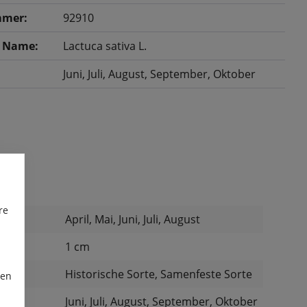
mer:
92910
r Name:
Lactuca sativa L.
Juni
, Juli
, August
, September
, Oktober
re
April, Mai, Juni, Juli, August
:
1 cm
:
Historische Sorte, Samenfeste Sorte
ren
Juni, Juli, August, September, Oktober