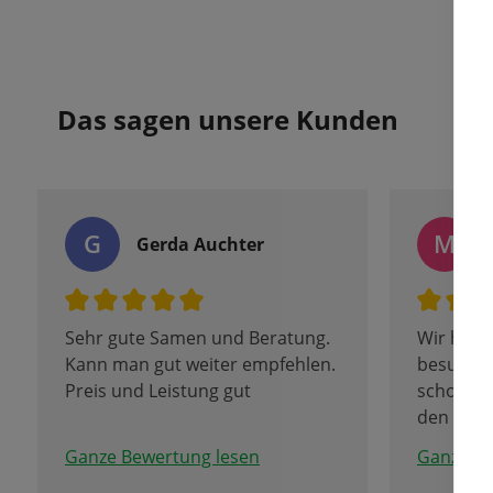
Das sagen unsere Kunden
G
M
Gerda Auchter
Sehr gute Samen und Beratung.
Wir habe
Kann man gut weiter empfehlen.
besucht,
Preis und Leistung gut
schon di
den letzt
Denn an 
Ganze Bewertung lesen
Ganze Be
Feiertag 