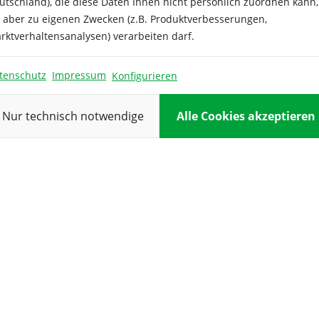
utschland), die diese Daten Ihnen nicht persönlich zuordnen kann,
e aber zu eigenen Zwecken (z.B. Produktverbesserungen,
Farbe:
rktverhaltensanalysen) verarbeiten darf.
Inhalt ausre
für:
tenschutz
Impressum
Konfigurieren
Keimdauer:
Nur technisch notwendige
Alle Cookies akzeptieren
Keimtempera
Kulturdauer:
Pflanzabstan
Reihenabsta
Standort:
Verwendung