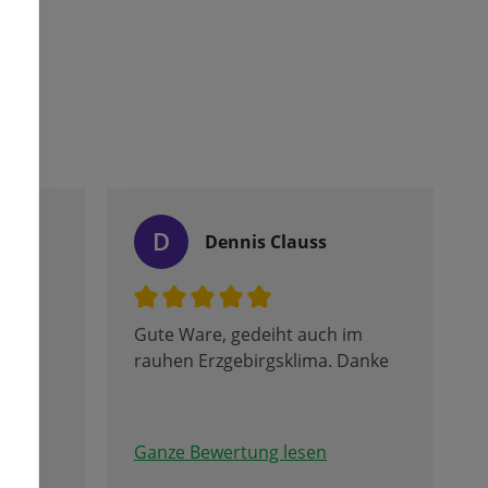
D
Dennis Clauss
Gute Ware, gedeiht auch im
rauhen Erzgebirgsklima. Danke
ilie
der
Ganze Bewertung lesen