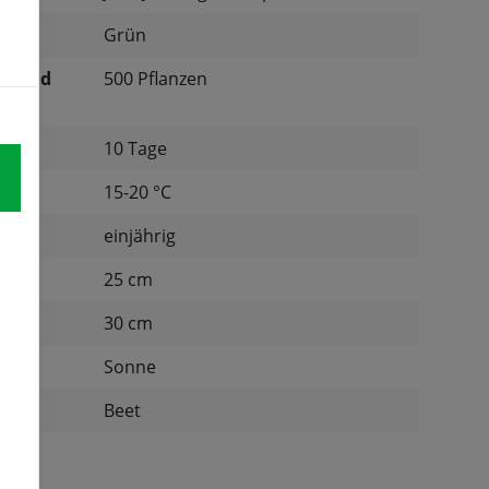
Grün
ichend
500 Pflanzen
10 Tage
tur:
15-20 °C
einjährig
d:
25 cm
nd:
30 cm
Sonne
:
Beet