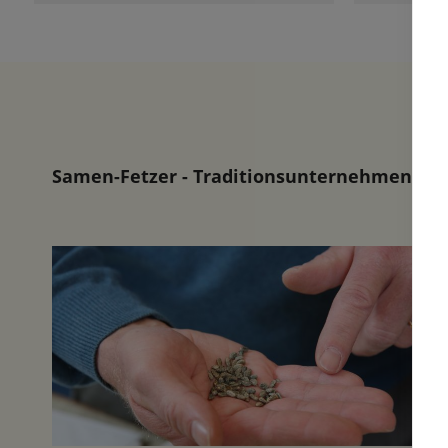
besonder
der herr
erfreuen.
Wohl ist 
sind aber
sondern f
Listen an
gibt bis 
Samen-Fetzer - Traditionsunternehmen in d
und ein 
das ander
bestellen
ausgeben
was man 
Garten u
nicht un
Bedarf s
etwas zu 
Blumenzw
Lieferung