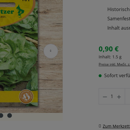
Historisch
Samenfeste
Inhalt aus
0,90 €
Regulärer Prei
Inhalt:
1.5 g
Preise inkl. MwSt. 
Sofort verfü
Produkt A
Zum Merkzett