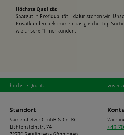
gesamten
Höchste Qualität
Freunden
Saatgut in Profiqualität – dafür stehen wir! Unsere
Privatkunden bekommen das gleiche Top-Sortiment
wie unsere Firmenkunden.
höchste Qualität
zuverlässige
Standort
Kontakt
Samen-Fetzer GmbH & Co. KG
Wir sind tel
+49 7072 6
Lichtensteinstr. 74
72770 Reutlingen - Gönningen