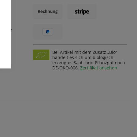
ungen
Bei Artikel mit dem Zusatz „Bio“
handelt es sich um biologisch
erzeugtes Saat- und Pflanzgut nach
DE-ÖKO-006.
Zertifikat ansehen