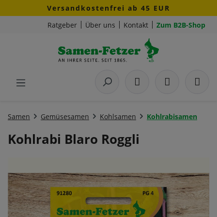
Versandkostenfrei ab 45 EUR
Zum Hauptinhalt springen
Ratgeber
Über uns
Kontakt
Zum B2B-Shop
Samen
Gemüsesamen
Kohlsamen
Kohlrabisamen
Kohlrabi Blaro Roggli
Bildergalerie überspringen