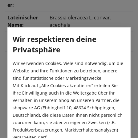
er:
Lateinischer
Brassia oleracea L. convar.
Name:
acephala
Wir respektieren deine
Ernte:
Juli
, August
, September
, Oktober
,
November
Privatsphäre
Wir verwenden Cookies. Viele sind notwendig, um die
Website und ihre Funktionen zu betreiben, andere
Beschreibung
sind für statistische oder Marketingzwecke.
Dieser gesunde und bläuliche Kohlrabi ist sehr
Mit Klick auf „Alle Cookies akzeptieren“ erteilen Sie
wohlschmeckend, zart, schossfest, frostsicher und
Ihre Einwilligung auch in die Weitergabe über Ihr
wird nicht holzig. „Blaro R…
Mehr
Verhalten in unserem Shop an unseren Partner, die
shopware AG (Ebbinghoff 10, 48624 Schöppingen,
Produktsicherheit
Deutschland), die diese Daten Ihnen nicht persönlich
zuordnen kann, sie aber zu eigenen Zwecken (z.B.
Produktverbesserungen, Marktverhaltensanalysen)
verarbeiten darf.