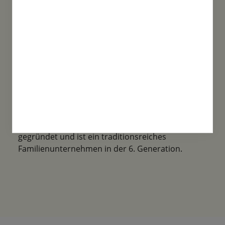
Familientradition
Samen-Fetzer wurde 1865 in Gönningen
gegründet und ist ein traditionsreiches
Familienunternehmen in der 6. Generation.