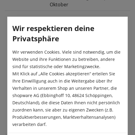
Oktober
Wir respektieren deine
Beschreibung
Privatsphäre
Kerbel ist anspruchslos und frohwüchsig. Er
besitzt viele feine, gelbgrüne, gekrauste Blätter.
Wir verwenden Cookies. Viele sind notwendig, um die
Der Erntezeitpunkt ist vor de…
Mehr
Website und ihre Funktionen zu betreiben, andere
sind für statistische oder Marketingzwecke.
Produktsicherheit
Mit Klick auf „Alle Cookies akzeptieren“ erteilen Sie
Ihre Einwilligung auch in die Weitergabe über Ihr
Verhalten in unserem Shop an unseren Partner, die
shopware AG (Ebbinghoff 10, 48624 Schöppingen,
Deutschland), die diese Daten Ihnen nicht persönlich
zuordnen kann, sie aber zu eigenen Zwecken (z.B.
Das sagen unsere Kunden
Produktverbesserungen, Marktverhaltensanalysen)
verarbeiten darf.