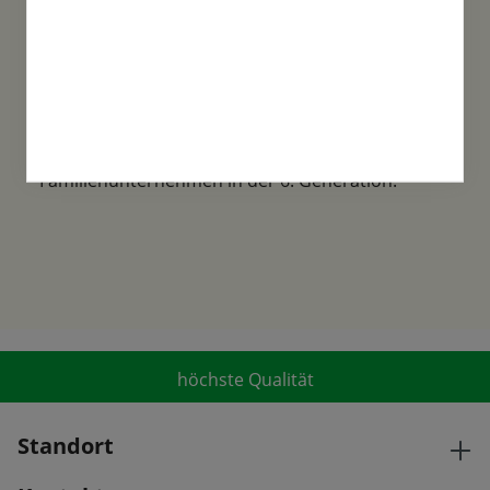
Familientradition
Samen-Fetzer wurde 1865 in Gönningen
gegründet und ist ein traditionsreiches
Familienunternehmen in der 6. Generation.
höchste Qualität
Standort