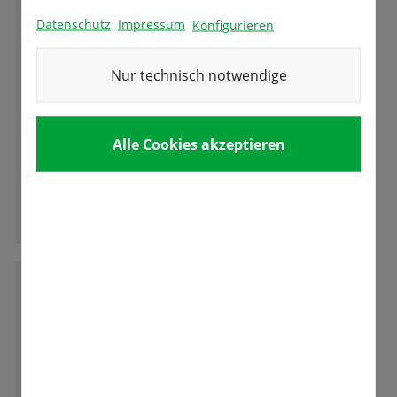
Datenschutz
Impressum
Konfigurieren
C
Christine Schumacher
Nur technisch notwendige
Sehr kompetente und freundliche Beratung
und gute und vielseitige Auswahl an
Alle Cookies akzeptieren
Blumenzwiebeln.
Ganze Bewertung lesen
L
Loae
Komme aus dem hohen Norden...bestelle