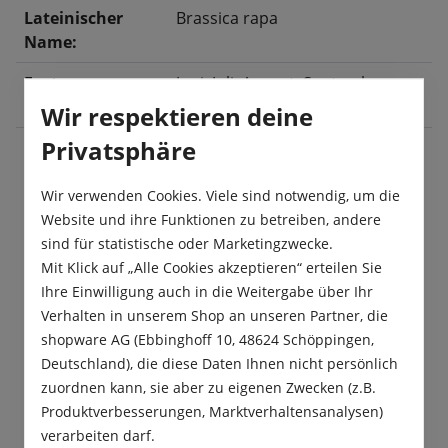
Lateinischer
Brassica rapa
Name:
Ernte:
Juni
, Juli
, August
, September
,
Oktober
Wir respektieren deine
Privatsphäre
Beschreibung
Wir verwenden Cookies. Viele sind notwendig, um die
Website und ihre Funktionen zu betreiben, andere
Die Herbstrübe „Runde Weiße, Rotköpfige“ zählt zu
sind für statistische oder Marketingzwecke.
den ältesten Gemüsesorten der Menschheit. Sie
Mit Klick auf „Alle Cookies akzeptieren“ erteilen Sie
wird auch Mairübe oder Boden…
Mehr
Ihre Einwilligung auch in die Weitergabe über Ihr
Verhalten in unserem Shop an unseren Partner, die
Produktsicherheit
shopware AG (Ebbinghoff 10, 48624 Schöppingen,
Deutschland), die diese Daten Ihnen nicht persönlich
zuordnen kann, sie aber zu eigenen Zwecken (z.B.
Produktverbesserungen, Marktverhaltensanalysen)
verarbeiten darf.