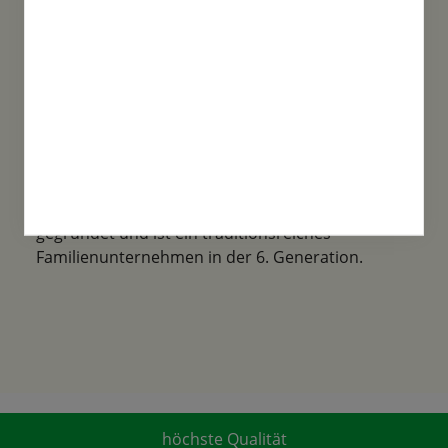
Familientradition
Samen-Fetzer wurde 1865 in Gönningen
gegründet und ist ein traditionsreiches
Familienunternehmen in der 6. Generation.
höchste Qualität