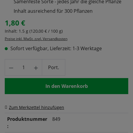
Samenfeste Sorte - jedes Jahr die gleiche Pflanze
Inhalt ausreichend für 300 Pflanzen
1,80 €
Regulärer Preis:
Inhalt:
1.5 g
(120,00 € / 100 g)
Preise inkl. MwSt. zzgl. Versandkosten
Sofort verfügbar, Lieferzeit: 1-3 Werktage
Produkt Anzahl: Gib den gewünschten Wert
Port.
In den Warenkorb
Zum Merkzettel hinzufügen
Produktnummer
849
: