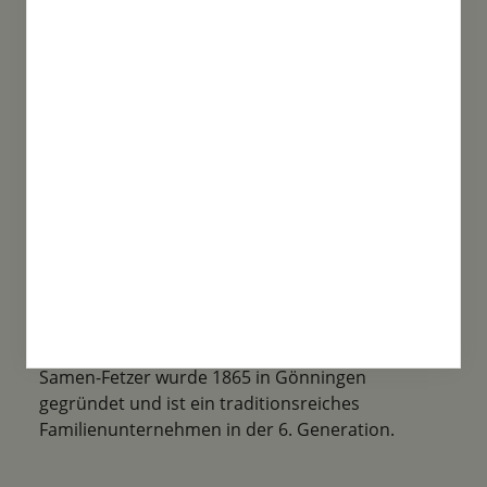
Sortenvielfalt
Unsere Produktvielfalt ist enorm. Von Bio
Saatgut, über spezielle Mischungen bis
Historische Sorten ist alles mit dabei!
Familientradition
Samen-Fetzer wurde 1865 in Gönningen
gegründet und ist ein traditionsreiches
Familienunternehmen in der 6. Generation.