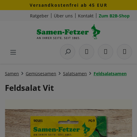
Versandkostenfrei ab 45 EUR
Zum Hauptinhalt springen
Ratgeber
Über uns
Kontakt
Zum B2B-Shop
Samen
Gemüsesamen
Salatsamen
Feldsalatsamen
Feldsalat Vit
Bildergalerie überspringen