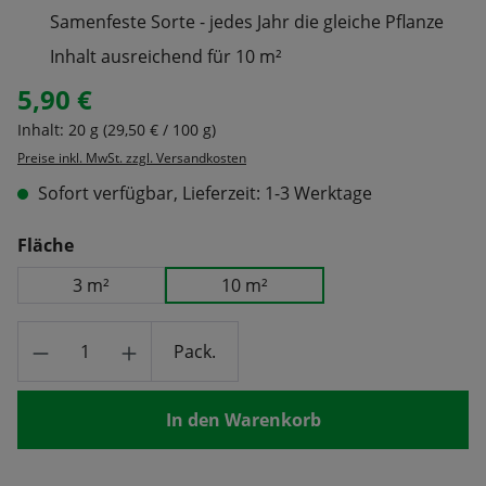
Samenfeste Sorte - jedes Jahr die gleiche Pflanze
Inhalt ausreichend für 10 m²
5,90 €
Regulärer Preis:
Inhalt:
20 g
(29,50 € / 100 g)
Preise inkl. MwSt. zzgl. Versandkosten
Sofort verfügbar, Lieferzeit: 1-3 Werktage
auswählen
Fläche
3 m²
10 m²
Produkt Anzahl: Gib den gewünschten Wert
Pack.
In den Warenkorb