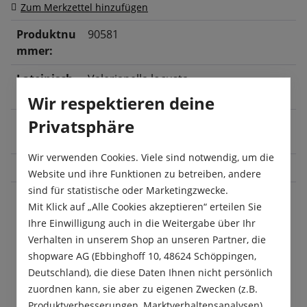
Zum Merkzettel hinzufügen
Produktnu
90581
mmer:
Lateinisch
Valerianella locusta
er Name:
Wir respektieren deine
Privatsphäre
Ernte:
Januar
, Februar
, März
, September
,
Oktober
, November
, Dezember
Wir verwenden Cookies. Viele sind notwendig, um die
Größe:
10 m²
Website und ihre Funktionen zu betreiben, andere
sind für statistische oder Marketingzwecke.
Mit Klick auf „Alle Cookies akzeptieren“ erteilen Sie
Ihre Einwilligung auch in die Weitergabe über Ihr
Beschreibung
Verhalten in unserem Shop an unseren Partner, die
Der Feldsalat Vit ist ein vitaler Feldsalattyp mit
shopware AG (Ebbinghoff 10, 48624 Schöppingen,
raschwüchsigen, dunkelgrünen, breitrunden
Deutschland), die diese Daten Ihnen nicht persönlich
Blättern. Diese Ackersalatsorte…
Mehr
zuordnen kann, sie aber zu eigenen Zwecken (z.B.
Produktverbesserungen, Marktverhaltensanalysen)