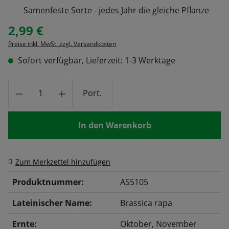
Samenfeste Sorte - jedes Jahr die gleiche Pflanze
2,99 €
Regulärer Preis:
Preise inkl. MwSt. zzgl. Versandkosten
Sofort verfügbar, Lieferzeit: 1-3 Werktage
Produkt Anzahl: Gib den gewünschten Wert
Port.
In den Warenkorb
Zum Merkzettel hinzufügen
Produktnummer:
AS5105
Lateinischer Name:
Brassica rapa
Ernte:
Oktober
, November