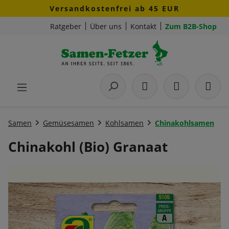
Versandkostenfrei ab 45 EUR
Zum Hauptinhalt springen
Ratgeber
Über uns
Kontakt
Zum B2B-Shop
Samen
Gemüsesamen
Kohlsamen
Chinakohlsamen
Chinakohl (Bio) Granaat
Bildergalerie überspringen