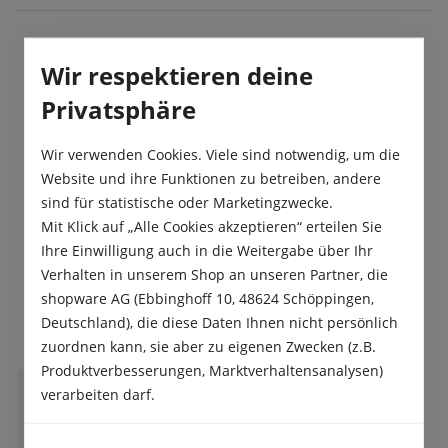
Wir respektieren deine
Beschreibung
Privatsphäre
Eine bewährte Sorte mit langen, schlanken Köpfen.
Wir verwenden Cookies. Viele sind notwendig, um die
Produktsicherheit
Website und ihre Funktionen zu betreiben, andere
sind für statistische oder Marketingzwecke.
Mit Klick auf „Alle Cookies akzeptieren“ erteilen Sie
Ihre Einwilligung auch in die Weitergabe über Ihr
Verhalten in unserem Shop an unseren Partner, die
shopware AG (Ebbinghoff 10, 48624 Schöppingen,
Das sagen unsere Kunden
Deutschland), die diese Daten Ihnen nicht persönlich
zuordnen kann, sie aber zu eigenen Zwecken (z.B.
Produktverbesserungen, Marktverhaltensanalysen)
verarbeiten darf.
M
Mathias Hutzenlaub