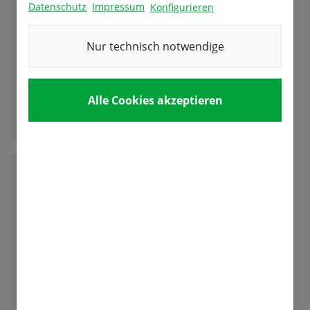
Datenschutz
Impressum
Konfigurieren
Super Auswahl und beste Qualität und das in
Nur technisch notwendige
einem Traditions-Familienunternehmen.
Da bleiben keine Wünsche offen.
Alle Cookies akzeptieren
Ganze Bewertung lesen
E
Eva-Maria Öfner
Absolut empfehlenswert! Freundlicher und
kompetenter Service, tolle Qualität und
Auswahl! Wir freuen uns auf die Tulpenblüte.