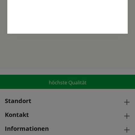
Familientradition
Samen-Fetzer wurde 1865 in Gönningen
gegründet und ist ein traditionsreiches
Familienunternehmen in der 6. Generation.
höchste Qualität
Standort
Kontakt
Informationen