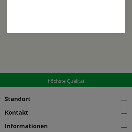
Familientradition
Samen-Fetzer wurde 1865 in Gönningen
gegründet und ist ein traditionsreiches
Familienunternehmen in der 6. Generation.
höchste Qualität
Standort
Kontakt
Informationen