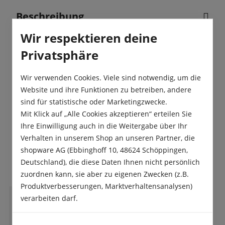
Beschreibung
Gesunde Inhaltsstoffe und ätherische Öle, dies
Wir respektieren deine
macht den sommergrünen Fenchel aus. Im
Privatsphäre
Sommer ist er eine Freude für die Bien…
Mehr
Wir verwenden Cookies. Viele sind notwendig, um die
Produktsicherheit
Website und ihre Funktionen zu betreiben, andere
sind für statistische oder Marketingzwecke.
Mit Klick auf „Alle Cookies akzeptieren“ erteilen Sie
Ihre Einwilligung auch in die Weitergabe über Ihr
Verhalten in unserem Shop an unseren Partner, die
shopware AG (Ebbinghoff 10, 48624 Schöppingen,
Das sagen unsere Kunden
Deutschland), die diese Daten Ihnen nicht persönlich
zuordnen kann, sie aber zu eigenen Zwecken (z.B.
Produktverbesserungen, Marktverhaltensanalysen)
verarbeiten darf.
V
Volker Aurenz