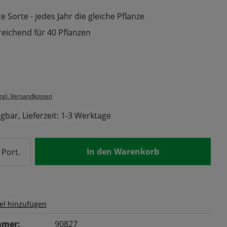
 Sorte - jedes Jahr die gleiche Pflanze
reichend für 40 Pflanzen
s:
zzgl. Versandkosten
gbar, Lieferzeit: 1-3 Werktage
nzahl: Gib den gewünschten Wert ein od
In den Warenkorb
Port.
el hinzufügen
mer:
90827