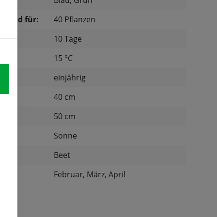
Blau, Grün
chend für:
40 Pflanzen
10 Tage
tur:
15 °C
einjährig
d:
40 cm
nd:
50 cm
Sonne
:
Beet
Februar, März, April