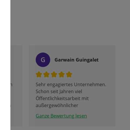
G
Garwain Guingalet
Kundin
Sehr engagiertes Unternehmen.
n
Schon seit Jahren viel
Öffentlichkeitsarbeit mit
enden
außergewöhnlicher
ch und
Kundenorientierung. Das hat
Ganze Bewertung lesen
sich bis weit über die
Stadtgrenze herumgesprochen.