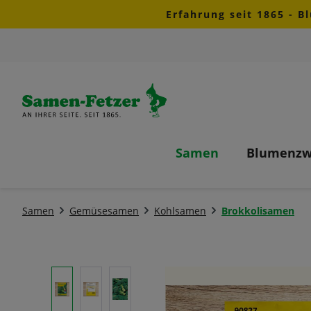
Erfahrung seit 1865 - B
m Hauptinhalt springen
Zur Suche springen
Zur Hauptnavigation springen
Samen
Blumenzw
Samen
Gemüsesamen
Kohlsamen
Brokkolisamen
Bildergalerie überspringen