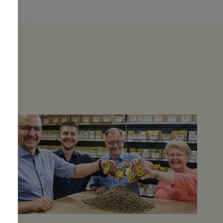
Als Familienunternehmen so
etwas zu meistern verdient den
höchsten Respekt. Die
kulinarische Versorgung
während der Betrachtung und
Begehung des "Probefeldes"
ermöglicht auch Kunden, die von
weiter weg anreisen, einen
angenehmen Aufenthalt.