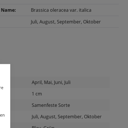
r Name:
Brassica oleracea var. italica
Juli
, August
, September
, Oktober
April, Mai, Juni, Juli
re
:
1 cm
:
Samenfeste Sorte
ren
Juli, August, September, Oktober