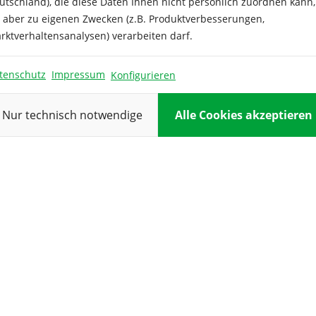
neralstoffe und laut neuesten
Farbe:
utschland), die diese Daten Ihnen nicht persönlich zuordnen kann,
f, der Krebszellen bekämpfen
e aber zu eigenen Zwecken (z.B. Produktverbesserungen,
Inhalt ausrei
emüse!
rktverhaltensanalysen) verarbeiten darf.
Keimdauer:
tenschutz
Impressum
Konfigurieren
Keimtempera
Kulturdauer:
Nur technisch notwendige
Alle Cookies akzeptieren
Pflanzabstan
Reihenabsta
Standort:
Verwendung
Vorkultur: