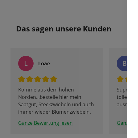
Das sagen unsere Kunden
L
B
Loae
Komme aus dem hohen
Superaus
Norden...bestelle hier mein
tolle Zwi
Saatgut, Steckzwiebeln und auch
ausnahm
immer wieder Blumenzwiebeln.
Die Qualität aber auch die
Ganze Bewertung lesen
Ganze Be
Sortenvielfalt sehr gut, auch der
Preis stimmt. Viele Produkte