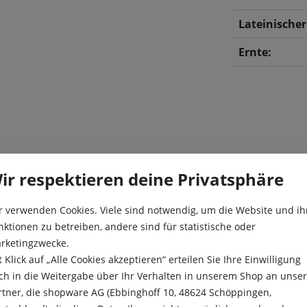
Lateinische
Ernte:
ir respektieren deine Privatsphäre
blaugrüne Blumen. Diese
Aussaat:
e auch bei Sommerhitze sehr
r verwenden Cookies. Viele sind notwendig, um die Website und ih
iese Sorte zum Einfrieren.
Aussaattiefe
nktionen zu betreiben, andere sind für statistische oder
sen mit Stiel, vor dem
rketingzwecke.
Besonderheit
üse mit hohem Vitamin C
t Klick auf „Alle Cookies akzeptieren“ erteilen Sie Ihre Einwilligung
eitig zu verwenden. Besonders
ch in die Weitergabe über Ihr Verhalten in unserem Shop an unse
Ernte:
oder verarbeitet zu einer
rtner, die shopware AG (Ebbinghoff 10, 48624 Schöppingen,