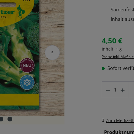
Samenfeste
Inhalt aus
4,50 €
Regulärer Prei
Inhalt:
1 g
Preise inkl. MwSt. 
Sofort verfü
Produkt A
Zum Merkzett
Produktnum