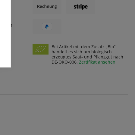
ungen
Bei Artikel mit dem Zusatz „Bio“
handelt es sich um biologisch
erzeugtes Saat- und Pflanzgut nach
DE-ÖKO-006.
Zertifikat ansehen