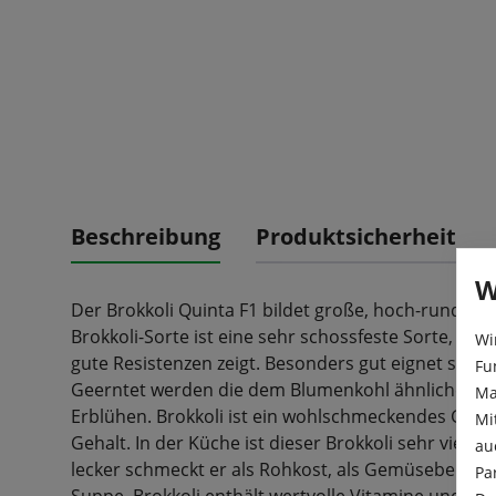
Beschreibung
Produktsicherheit
W
Der Brokkoli Quinta F1 bildet große, hoch-runde, 
Brokkoli-Sorte ist eine sehr schossfeste Sorte, di
Wi
gute Resistenzen zeigt. Besonders gut eignet sich d
Fu
Geerntet werden die dem Blumenkohl ähnlichen Ro
Ma
Erblühen. Brokkoli ist ein wohlschmeckendes Gem
Mi
Gehalt. In der Küche ist dieser Brokkoli sehr viels
au
lecker schmeckt er als Rohkost, als Gemüsebeilage 
Pa