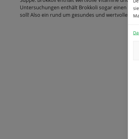
Suppe. Brokkoli enthält wertvolle Vitamine und Mi
De
Untersuchungen enthält Brokkoli sogar einen Stof
si
soll! Also ein rund um gesundes und wertvolles G
Ma
Da