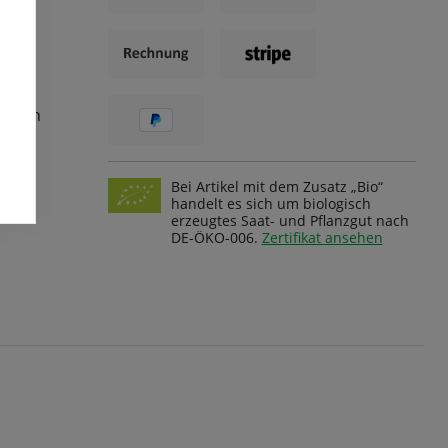
ungen
Bei Artikel mit dem Zusatz „Bio“
handelt es sich um biologisch
erzeugtes Saat- und Pflanzgut nach
DE-ÖKO-006.
Zertifikat ansehen