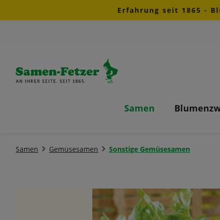
Erfahrung seit 1865 - B
m Hauptinhalt springen
Zur Suche springen
Zur Hauptnavigation springen
Samen
Blumenzw
Samen
Gemüsesamen
Sonstige Gemüsesamen
Bildergalerie überspringen