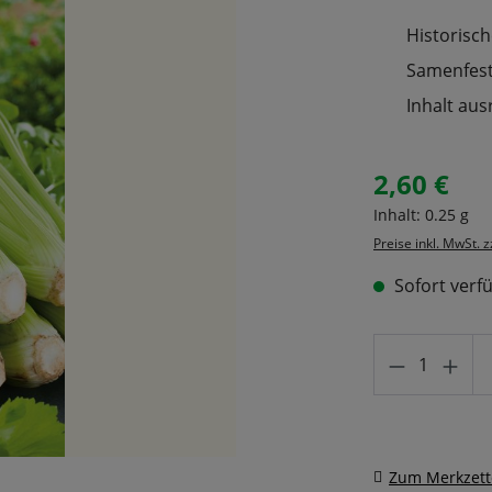
Historisch
Samenfeste
Inhalt aus
2,60 €
Regulärer Prei
Inhalt:
0.25 g
Preise inkl. MwSt. 
Sofort verfü
Produkt A
Zum Merkzett