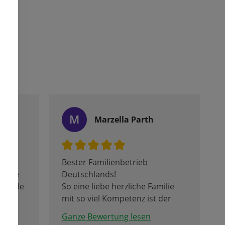
M
r
Marzella Parth
Bester Familienbetrieb
 habe
Deutschlands!
soviele
So eine liebe herzliche Familie
lpen
mit so viel Kompetenz ist der
Hammer!
Ganze Bewertung lesen
Liebe Grüße aus Wien