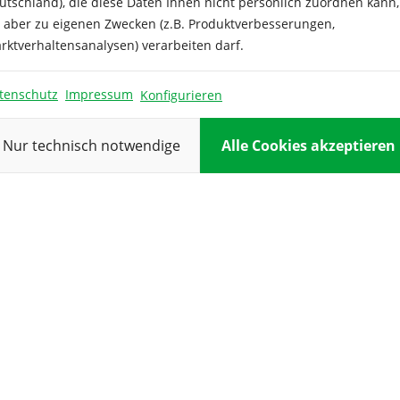
utschland), die diese Daten Ihnen nicht persönlich zuordnen kann,
 Aussaat gleichmäßig feucht.
e aber zu eigenen Zwecken (z.B. Produktverbesserungen,
uf einen Abstand von 4x4 cm.
Farbe:
rktverhaltensanalysen) verarbeiten darf.
itte Mai wachen. Danach
Inhalt ausrei
nd von 20x20 cm gepflanzt
eicht haben, kann mit dem
tenschutz
Impressum
Konfigurieren
Keimdauer:
 ca. 4 bis 6 Wochen vor dem
u den Herzblättern in
Keimtempera
Nur technisch notwendige
Alle Cookies akzeptieren
ausschauen. Mit dem Anbau
Kulturdauer:
 die Erhaltung der
Pflanzabstan
Reihenabsta
Standort:
Verwendung
Vorkultur: