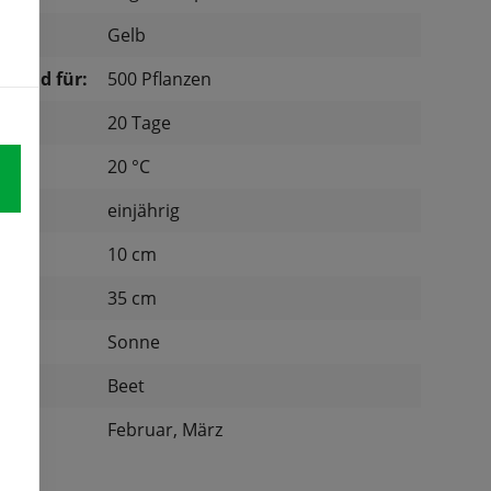
Gelb
chend für:
500 Pflanzen
20 Tage
tur:
20 °C
einjährig
d:
10 cm
nd:
35 cm
Sonne
:
Beet
Februar, März