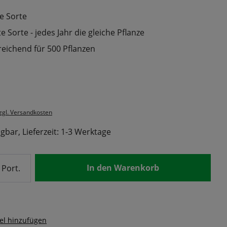
e Sorte
 Sorte - jedes Jahr die gleiche Pflanze
reichend für 500 Pflanzen
s:
zzgl. Versandkosten
gbar, Lieferzeit: 1-3 Werktage
nzahl: Gib den gewünschten Wert ein od
In den Warenkorb
Port.
el hinzufügen