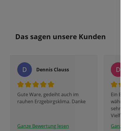
Das sagen unsere Kunden
D
D
Dennis Clauss
Gute Ware, gedeiht auch im
Ein Besu
rauhen Erzgebirgsklima. Danke
während 
sehr zu 
Vielfalt
Zwiebeln 
Ganze Bewertung lesen
Ganze Be
ist ersta