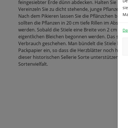
De
feingesiebter Erde dünn abdecken. Halten Sie ihre
si
Vereinzeln Sie zu dicht stehende, junge Pflanzen a
Ma
Nach dem Pikieren lassen Sie die Pflänzchen bis M
sollten die Pflanzen in 20 cm tiefe Rillen im Absta
werden. Sobald die Stiele eine Breite von 2 cm err
Da
eigentlichen Bleichen begonnen werden. Das sollte
Verbrauch geschehen. Man bündelt die Stiele bis z
Packpapier ein, so dass die Herzblätter noch her
dieser historischen Sellerie Sorte unterstützen Sie
Sortenvielfalt.