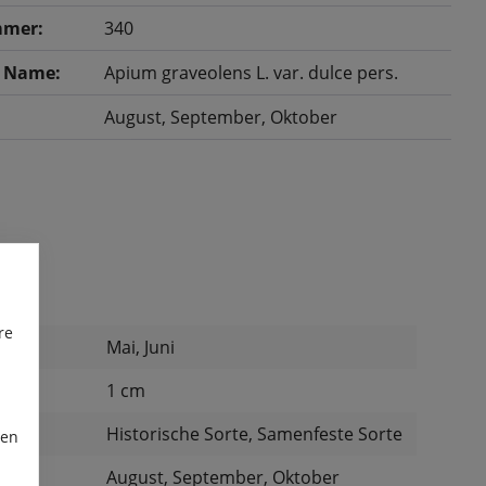
mer:
340
r Name:
Apium graveolens L. var. dulce pers.
August
, September
, Oktober
re
Mai, Juni
:
1 cm
:
Historische Sorte, Samenfeste Sorte
ren
August, September, Oktober