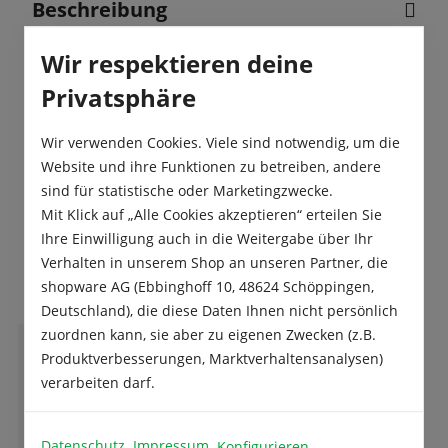
Beschreibung
Ein hoch wachsendes Basilikum mit großem Blatt,
Wir respektieren deine
das sich auch für die Kultur im Topf eignet.
Privatsphäre
Produktsicherheit
Wir verwenden Cookies. Viele sind notwendig, um die
Website und ihre Funktionen zu betreiben, andere
sind für statistische oder Marketingzwecke.
Mit Klick auf „Alle Cookies akzeptieren“ erteilen Sie
Ihre Einwilligung auch in die Weitergabe über Ihr
Das sagen unsere Kunden
Verhalten in unserem Shop an unseren Partner, die
shopware AG (Ebbinghoff 10, 48624 Schöppingen,
Deutschland), die diese Daten Ihnen nicht persönlich
zuordnen kann, sie aber zu eigenen Zwecken (z.B.
Produktverbesserungen, Marktverhaltensanalysen)
V
Volker Aurenz
verarbeiten darf.
Datenschutz
Impressum
Konfigurieren