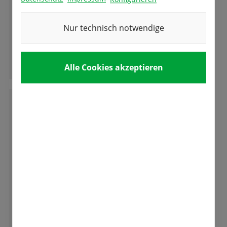
Wir wurden wie immer sehr herzlich bedient.
Wir kommen immer sehr gerne her. Jede
Nur technisch notwendige
Frage wird auch sehr gut beantwortet.
Ganze Bewertung lesen
Alle Cookies akzeptieren
G
Gabriele Schmid
Etwas was man leider immer seltener erlebt "
sehr freundliche kompetente Beratung die
auch zuhören kann und Zielgenau berät und
das in allen Sparten. Tolle Firma mit
erstklassigen Team denen man anmerkt das
Ganze Bewertung lesen
sie mit Freude dabei sind.