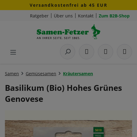
Versandkostenfrei ab 45 EUR
Zum Hauptinhalt springen
Ratgeber
Über uns
Kontakt
Zum B2B-Shop
Samen
Gemüsesamen
Kräutersamen
Basilikum (Bio) Hohes Grünes
Genovese
Bildergalerie überspringen