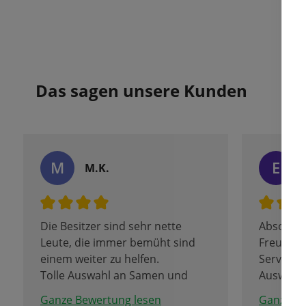
Das sagen unsere Kunden
M
E
M.K.
Die Besitzer sind sehr nette
Absolut 
Leute, die immer bemüht sind
Freundli
einem weiter zu helfen.
Service, 
Tolle Auswahl an Samen und
Auswahl!
Blumenzwiebel.
Tulpenbl
Ganze Bewertung lesen
Ganze Be