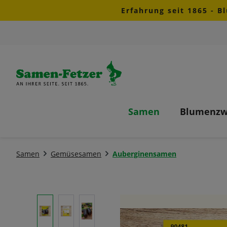
Erfahrung seit 1865 - B
m Hauptinhalt springen
Zur Suche springen
Zur Hauptnavigation springen
Samen
Blumenzw
Samen
Gemüsesamen
Auberginensamen
Bildergalerie überspringen