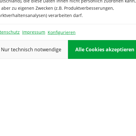
Farbe:
utschland), die diese Daten Ihnen nicht persönlich zuordnen kann,
e aber zu eigenen Zwecken (z.B. Produktverbesserungen,
Höhe:
rktverhaltensanalysen) verarbeiten darf.
Inhalt ausrei
tenschutz
Impressum
Konfigurieren
Keimdauer:
Keimtempera
Nur technisch notwendige
Alle Cookies akzeptieren
Kulturdauer:
Pflanzabstan
Reihenabsta
Standort:
Verwendung
Vorkultur: