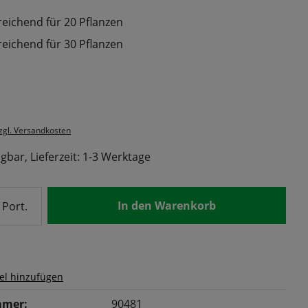
reichend für 20 Pflanzen
reichend für 30 Pflanzen
s:
zzgl. Versandkosten
gbar, Lieferzeit: 1-3 Werktage
nzahl: Gib den gewünschten Wert ein od
In den Warenkorb
Port.
el hinzufügen
mer:
90481