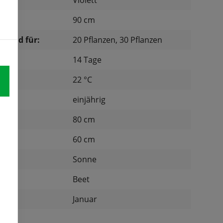
Violett
90 cm
chend für:
20 Pflanzen, 30 Pflanzen
14 Tage
tur:
22 °C
einjährig
d:
80 cm
nd:
60 cm
Sonne
:
Beet
Januar