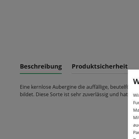
Beschreibung
Produktsicherheit
W
Eine kernlose Aubergine die auffällige, beutelförmi
bildet. Diese Sorte ist sehr zuverlässig und hat hoh
Wi
Fu
Ma
Mi
au
Pa