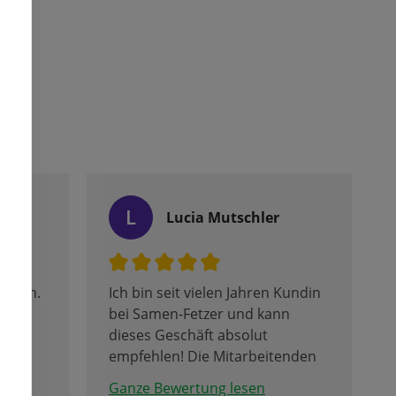
L
let
Lucia Mutschler
ehmen.
Ich bin seit vielen Jahren Kundin
bei Samen-Fetzer und kann
dieses Geschäft absolut
empfehlen! Die Mitarbeitenden
hat
sind immer total freundlich und
Ganze Bewertung lesen