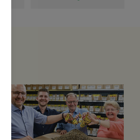
beraten sehr kompetent!
ochen.
 so
nt den
 und
es"
die von
n