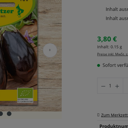
Inhalt aus
Inhalt aus
3,80 €
Regulärer Prei
Inhalt:
0.15 g
Preise inkl. MwSt. 
Sofort verfü
Produkt A
Zum Merkzett
Produktnum