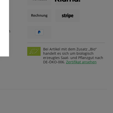
ungen
Bei Artikel mit dem Zusatz „Bio“
handelt es sich um biologisch
erzeugtes Saat- und Pflanzgut nach
DE-ÖKO-006.
Zertifikat ansehen