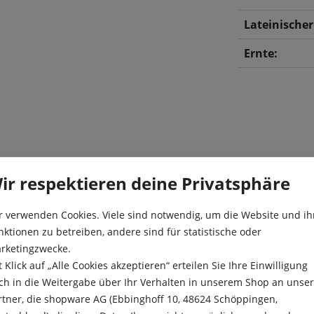
Lateinische
Ernte:
ir respektieren deine Privatsphäre
ge Früchte von bis zu 600 g
Aussaat:
e Erträge.
r verwenden Cookies. Viele sind notwendig, um die Website und ih
Aussaattiefe
nktionen zu betreiben, andere sind für statistische oder
rketingzwecke.
Besonderheit
t Klick auf „Alle Cookies akzeptieren“ erteilen Sie Ihre Einwilligung
ch in die Weitergabe über Ihr Verhalten in unserem Shop an unse
Ernte:
rtner, die shopware AG (Ebbinghoff 10, 48624 Schöppingen,