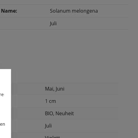
r Name:
Solanum melongena
Juli
Mai, Juni
re
:
1 cm
:
BIO, Neuheit
ren
Juli