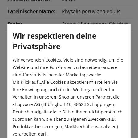
Lateinischer Name:
Physalis peruviana edulis
Ernte:
August
, September
, Oktober
Wir respektieren deine
Privatsphäre
Beschreibung
Wir verwenden Cookies. Viele sind notwendig, um die
Die Andenbeere ist eine wahre Spezialität. Diese
Website und ihre Funktionen zu betreiben, andere
Beere ist auch unter dem Namen
sind für statistische oder Marketingzwecke.
Kapstachelbeere, Physalis oder Inkapflaume b…
Mit Klick auf „Alle Cookies akzeptieren“ erteilen Sie
Mehr
Ihre Einwilligung auch in die Weitergabe über Ihr
Verhalten in unserem Shop an unseren Partner, die
Produktsicherheit
shopware AG (Ebbinghoff 10, 48624 Schöppingen,
Deutschland), die diese Daten Ihnen nicht persönlich
zuordnen kann, sie aber zu eigenen Zwecken (z.B.
Produktverbesserungen, Marktverhaltensanalysen)
verarbeiten darf.