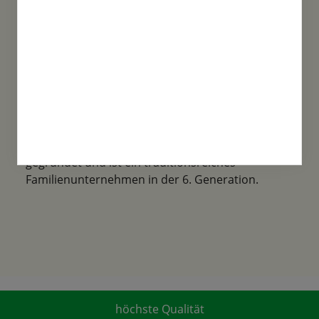
Familientradition
Samen-Fetzer wurde 1865 in Gönningen
gegründet und ist ein traditionsreiches
Familienunternehmen in der 6. Generation.
höchste Qualität