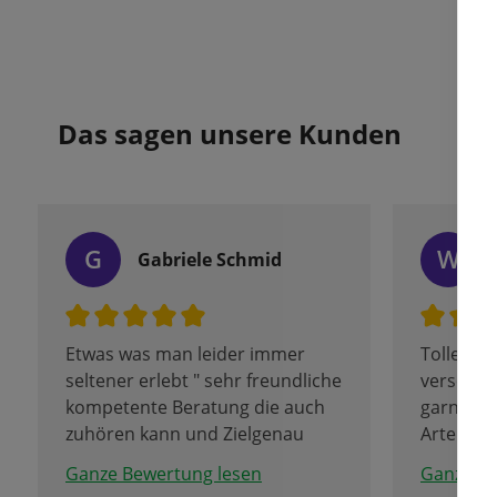
Das sagen unsere Kunden
G
W
Gabriele Schmid
Etwas was man leider immer
Tolles Ve
seltener erlebt " sehr freundliche
verschie
kompetente Beratung die auch
garnicht 
zuhören kann und Zielgenau
Arten un
berät und das in allen Sparten.
und ande
Ganze Bewertung lesen
Ganze Be
Tolle Firma mit erstklassigen