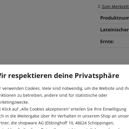
Zum Merkzett
Produktnum
Lateinische
Ernte:
ir respektieren deine Privatsphäre
r verwenden Cookies. Viele sind notwendig, um die Website und ih
nktionen zu betreiben, andere sind für statistische oder
eischige Zwiebeln, die eine
rketingzwecke.
Aussaat:
nlagerung sollte dabei erst
t Klick auf „Alle Cookies akzeptieren“ erteilen Sie Ihre Einwilligung
bgereift ist. Diese
Aussaattiefe
ch in die Weitergabe über Ihr Verhalten in unserem Shop an unse
 als Würze für Speisen und
rtner, die shopware AG (Ebbinghoff 10, 48624 Schöppingen,
Besonderheit
 gesund, sie enthält viele