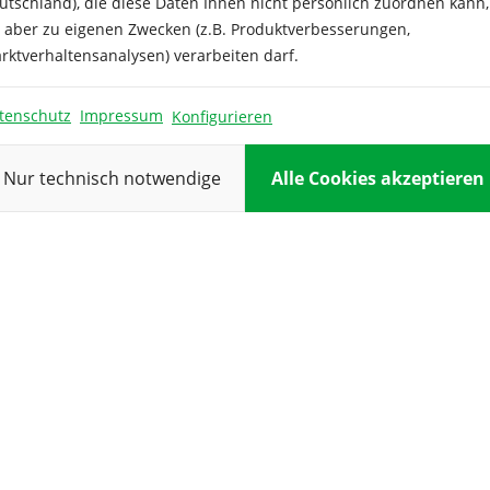
utschland), die diese Daten Ihnen nicht persönlich zuordnen kann,
ussaat der Zwiebelsamen ist
e aber zu eigenen Zwecken (z.B. Produktverbesserungen,
Ernte:
rktverhaltensanalysen) verarbeiten darf.
Farbe:
tenschutz
Impressum
Inhalt ausrei
Konfigurieren
Keimtempera
Nur technisch notwendige
Alle Cookies akzeptieren
Kulturdauer:
Pflanzabstan
Reihenabsta
Standort:
Verwendung
Vorkultur: