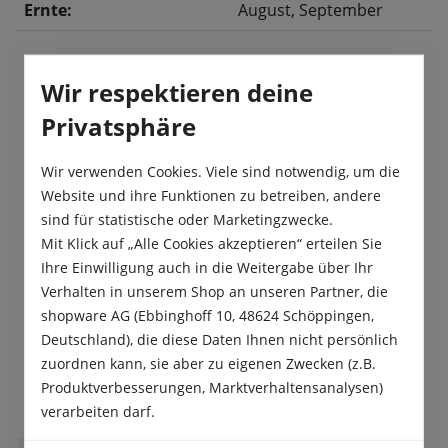
Ernte:
August
, September
Wir respektieren deine
Beschreibung
Privatsphäre
„Maja F1“ hat ein gelb-orangefarbenes
Fruchtfleisch, welches einen sehr saftig-süßen
Wir verwenden Cookies. Viele sind notwendig, um die
Geschmack hat. Diese Zuckermelone wird…
Mehr
Website und ihre Funktionen zu betreiben, andere
sind für statistische oder Marketingzwecke.
Produktsicherheit
Mit Klick auf „Alle Cookies akzeptieren“ erteilen Sie
Ihre Einwilligung auch in die Weitergabe über Ihr
Verhalten in unserem Shop an unseren Partner, die
shopware AG (Ebbinghoff 10, 48624 Schöppingen,
Deutschland), die diese Daten Ihnen nicht persönlich
zuordnen kann, sie aber zu eigenen Zwecken (z.B.
Das sagen unsere Kunden
Produktverbesserungen, Marktverhaltensanalysen)
verarbeiten darf.