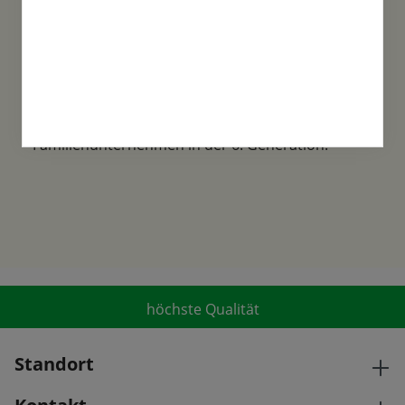
Familientradition
Samen-Fetzer wurde 1865 in Gönningen
gegründet und ist ein traditionsreiches
Familienunternehmen in der 6. Generation.
höchste Qualität
Standort