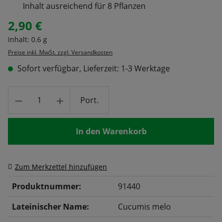
Inhalt ausreichend für 8 Pflanzen
2,90 €
Regulärer Preis:
Inhalt:
0.6 g
Preise inkl. MwSt. zzgl. Versandkosten
Sofort verfügbar, Lieferzeit: 1-3 Werktage
Produkt Anzahl: Gib den gewünschten Wert
Port.
In den Warenkorb
Zum Merkzettel hinzufügen
Produktnummer:
91440
Lateinischer Name:
Cucumis melo