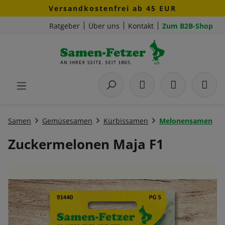
Versandkostenfrei ab 45 EUR
Zum Hauptinhalt springen
Ratgeber
Über uns
Kontakt
Zum B2B-Shop
Samen
Gemüsesamen
Kürbissamen
Melonensamen
Zuckermelonen Maja F1
Bildergalerie überspringen