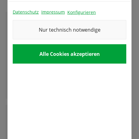
Datenschutz
Impressum
Konfigurieren
D
Dennis Clauss
Nur technisch notwendige
Gute Ware, gedeiht auch im rauhen
Alle Cookies akzeptieren
Erzgebirgsklima. Danke
Ganze Bewertung lesen
D
Dieter F. Heinlin