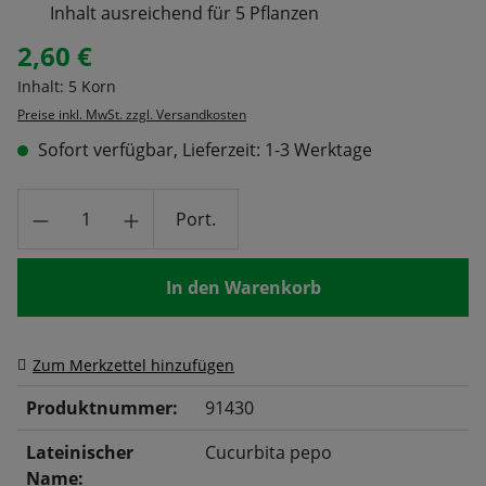
Inhalt ausreichend für 5 Pflanzen
2,60 €
Regulärer Preis:
Inhalt:
5 Korn
Preise inkl. MwSt. zzgl. Versandkosten
Sofort verfügbar, Lieferzeit: 1-3 Werktage
Produkt Anzahl: Gib den gewünschten Wert
Port.
In den Warenkorb
Zum Merkzettel hinzufügen
Produktnummer:
91430
Lateinischer
Cucurbita pepo
Name: