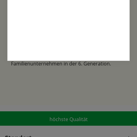
Familientradition
Samen-Fetzer wurde 1865 in Gönningen
gegründet und ist ein traditionsreiches
Familienunternehmen in der 6. Generation.
höchste Qualität