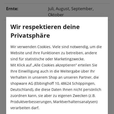
Ernte:
Juli
, August
, September
,
Oktober
Wir respektieren deine
Privatsphäre
Beschreibung
„Solei F1“ ist eine gelbe, sehr ertragreiche Zucchini.
Wir verwenden Cookies. Viele sind notwendig, um die
Die Früchte haben einen feinen Geschmack und
Website und ihre Funktionen zu betreiben, andere
sind jung geerntet am Be…
Mehr
sind für statistische oder Marketingzwecke.
Mit Klick auf „Alle Cookies akzeptieren“ erteilen Sie
Produktsicherheit
Ihre Einwilligung auch in die Weitergabe über Ihr
Verhalten in unserem Shop an unseren Partner, die
shopware AG (Ebbinghoff 10, 48624 Schöppingen,
Deutschland), die diese Daten Ihnen nicht persönlich
zuordnen kann, sie aber zu eigenen Zwecken (z.B.
Produktverbesserungen, Marktverhaltensanalysen)
Das sagen unsere Kunden
verarbeiten darf.