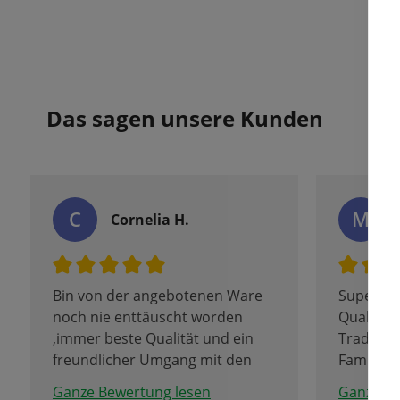
Das sagen unsere Kunden
C
M
Cornelia H.
Bin von der angebotenen Ware
Super Au
noch nie enttäuscht worden
Qualität
,immer beste Qualität und ein
Tradition
freundlicher Umgang mit den
Familien
Kunden.
Da bleib
Ganze Bewertung lesen
Ganze Be