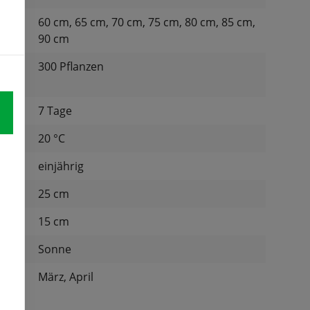
60 cm, 65 cm, 70 cm, 75 cm, 80 cm, 85 cm,
90 cm
300 Pflanzen
für:
7 Tage
tur:
20 °C
einjährig
d:
25 cm
nd:
15 cm
Sonne
März, April