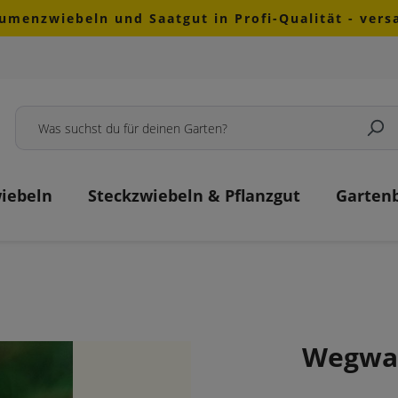
lumenzwiebeln und Saatgut in Profi-Qualität - ver
iebeln
Steckzwiebeln & Pflanzgut
Garten
Wegwa