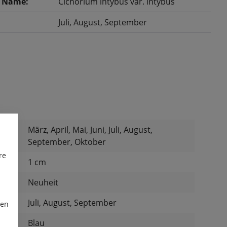
r Name:
Cichorium intybus var. intybus
Juli
, August
, September
März, April, Mai, Juni, Juli, August,
September, Oktober
re
:
1 cm
:
Neuheit
Juli, August, September
ren
Blau