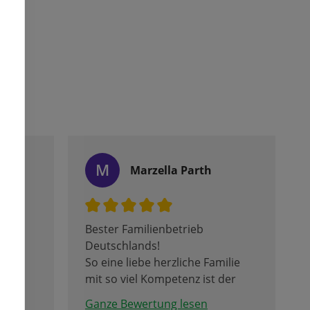
M
Marzella Parth
ung,
Bester Familienbetrieb
ur
Deutschlands!
So eine liebe herzliche Familie
mit so viel Kompetenz ist der
Hammer!
Ganze Bewertung lesen