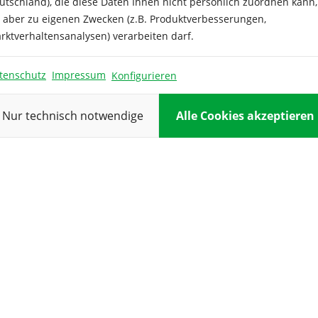
utschland), die diese Daten Ihnen nicht persönlich zuordnen kann,
e aber zu eigenen Zwecken (z.B. Produktverbesserungen,
Höhe:
rktverhaltensanalysen) verarbeiten darf.
Inhalt
tenschutz
Impressum
Konfigurieren
ausreichend 
Keimdauer:
Nur technisch notwendige
Alle Cookies akzeptieren
Keimtempera
Kulturdauer:
Pflanzabstan
Reihenabsta
Standort:
Vorkultur: