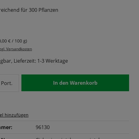
reichend für 300 Pflanzen
s:
,00 € / 100 g)
zzgl. Versandkosten
gbar, Lieferzeit: 1-3 Werktage
nzahl: Gib den gewünschten Wert ein od
In den Warenkorb
Port.
el hinzufügen
mer:
96130