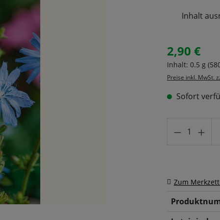
Inhalt aus
2,90 €
Regulärer Prei
Inhalt:
0.5 g
(580
Preise inkl. MwSt. 
Sofort verfü
Produkt A
Zum Merkzett
Produktnum