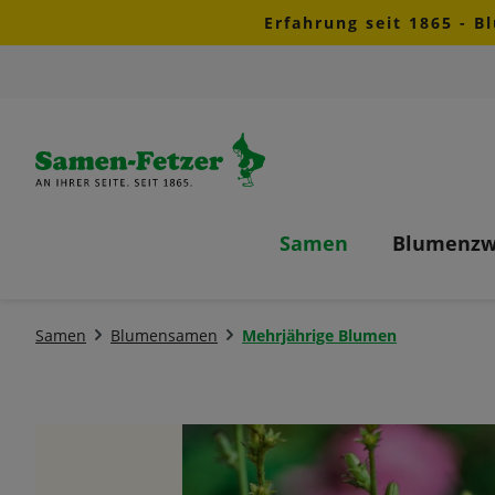
Erfahrung seit 1865 - B
m Hauptinhalt springen
Zur Suche springen
Zur Hauptnavigation springen
Samen
Blumenzw
Samen
Blumensamen
Mehrjährige Blumen
Bildergalerie überspringen