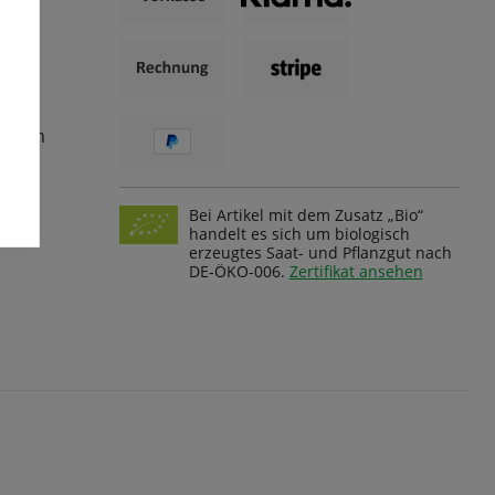
ungen
Bei Artikel mit dem Zusatz „Bio“
handelt es sich um biologisch
erzeugtes Saat- und Pflanzgut nach
DE-ÖKO-006.
Zertifikat ansehen