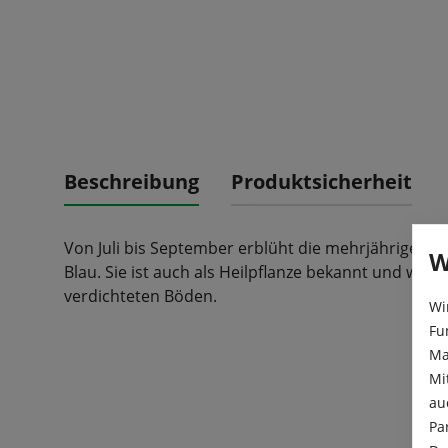
Beschreibung
Produktsicherheit
Von Juli bis September erblüht die mehrjährige We
W
Blau. Sie ist auch als Heilpflanze bekannt und wächs
verdichteten Böden.
Wi
Fu
Ma
Mi
au
Pa