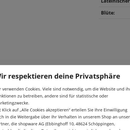
Lateinische
Blüte:
gwarte in einem kräftigen
ir respektieren deine Privatsphäre
Aussaat:
t gerne in steinigen,
r verwenden Cookies. Viele sind notwendig, um die Website und ih
Aussaattiefe
nktionen zu betreiben, andere sind für statistische oder
rketingzwecke.
Besonderheit
t Klick auf „Alle Cookies akzeptieren“ erteilen Sie Ihre Einwilligung
Blüte:
ch in die Weitergabe über Ihr Verhalten in unserem Shop an unse
rtner, die shopware AG (Ebbinghoff 10, 48624 Schöppingen,
Farbe: