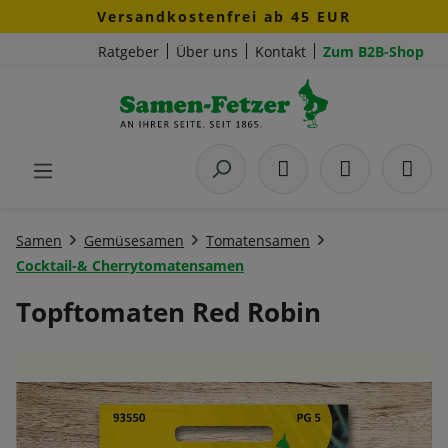
Versandkostenfrei ab 45 EUR
Zum Hauptinhalt springen
Ratgeber
Über uns
Kontakt
Zum B2B-Shop
Samen
Gemüsesamen
Tomatensamen
Cocktail-& Cherrytomatensamen
Topftomaten Red Robin
Bildergalerie überspringen