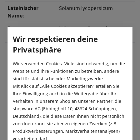
Lateinischer
Solanum lycopersicum
Name:
Ernte:
Juli
, August
, September
,
Oktober
Wir respektieren deine
Privatsphäre
Beschreibung
Wir verwenden Cookies. Viele sind notwendig, um die
Website und ihre Funktionen zu betreiben, andere
Die Topftomate „Red Robin“ ist eine sehr
sind für statistische oder Marketingzwecke.
standfeste, reichtragende Tomatensorte, die
Mit Klick auf „Alle Cookies akzeptieren“ erteilen Sie
besonders süße, aromatische und dünnsch…
Ihre Einwilligung auch in die Weitergabe über Ihr
Mehr
Verhalten in unserem Shop an unseren Partner, die
shopware AG (Ebbinghoff 10, 48624 Schöppingen,
Produktsicherheit
Deutschland), die diese Daten Ihnen nicht persönlich
zuordnen kann, sie aber zu eigenen Zwecken (z.B.
Produktverbesserungen, Marktverhaltensanalysen)
verarbeiten darf.