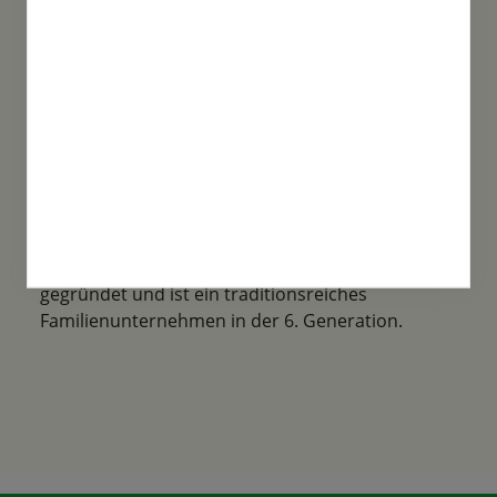
Familientradition
Samen-Fetzer wurde 1865 in Gönningen
gegründet und ist ein traditionsreiches
Familienunternehmen in der 6. Generation.