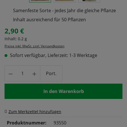
Samenfeste Sorte - jedes Jahr die gleiche Pflanze
Inhalt ausreichend für 50 Pflanzen
2,90 €
Regulärer Preis:
Inhalt:
0.2 g
Preise inkl. MwSt. zzgl. Versandkosten
Sofort verfügbar, Lieferzeit: 1-3 Werktage
Produkt Anzahl: Gib den gewünschten Wert
Port.
In den Warenkorb
Zum Merkzettel hinzufügen
Produktnummer:
93550