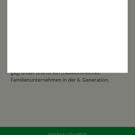
Familientradition
Samen-Fetzer wurde 1865 in Gönningen
gegründet und ist ein traditionsreiches
Familienunternehmen in der 6. Generation.
höchste Qualität