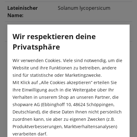
Lateinischer
Solanum lycopersicum
Name:
Ernte:
Juli
, August
, September
,
Wir respektieren deine
Oktober
Privatsphäre
Wir verwenden Cookies. Viele sind notwendig, um die
Beschreibung
Website und ihre Funktionen zu betreiben, andere
Die besondere Tomaten Mischung „Variationen“
sind für statistische oder Marketingzwecke.
besteht aus mindestens sechs wohlschmeckenden
Mit Klick auf „Alle Cookies akzeptieren“ erteilen Sie
Tomatensorten die sich in Form, F…
Mehr
Ihre Einwilligung auch in die Weitergabe über Ihr
Verhalten in unserem Shop an unseren Partner, die
Produktsicherheit
shopware AG (Ebbinghoff 10, 48624 Schöppingen,
Deutschland), die diese Daten Ihnen nicht persönlich
zuordnen kann, sie aber zu eigenen Zwecken (z.B.
Produktverbesserungen, Marktverhaltensanalysen)
verarbeiten darf.