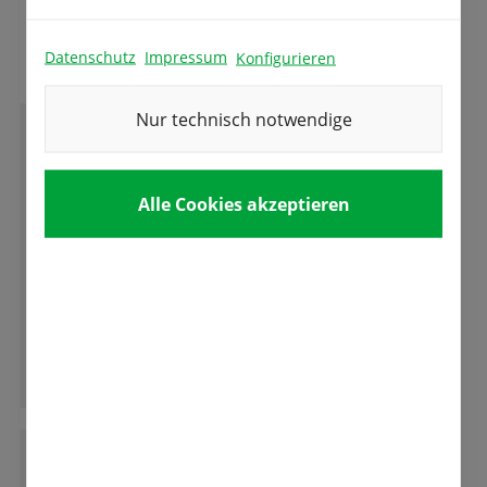
Das sagen unsere Kunden
Datenschutz
Impressum
Konfigurieren
Nur technisch notwendige
M
Marzella Parth
Alle Cookies akzeptieren
Bester Familienbetrieb Deutschlands!
So eine liebe herzliche Familie mit so viel
Kompetenz ist der Hammer!
Liebe Grüße aus Wien
Ganze Bewertung lesen
W
Wolfgang Werner