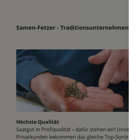
Probefeld
erdenkli
Blumenzw
usw. bes
Samen-Fetzer - Traditionsunternehmen in d
waren wi
Jahr, so 
Blütenpr
steckte..
und verm
nächstes 
Dank!
Höchste Qualität
Saatgut in Profiqualität – dafür stehen wir! Unsere
Privatkunden bekommen das gleiche Top-Sortiment