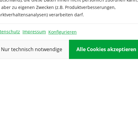
Inhalt ausrei
e aber zu eigenen Zwecken (z.B. Produktverbesserungen,
Keimdauer:
rktverhaltensanalysen) verarbeiten darf.
Keimtempera
tenschutz
Impressum
Konfigurieren
Kulturdauer:
Nur technisch notwendige
Alle Cookies akzeptieren
Pflanzabstan
Reihenabsta
Verwendung
Vorkultur: