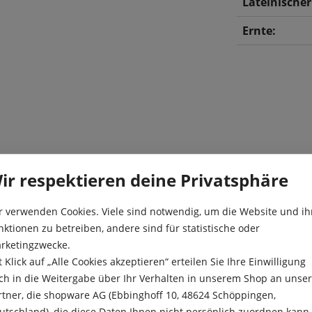
Lateinische
Ernte:
 einem vorzüglichen und
ir respektieren deine Privatsphäre
Aussaat:
ruchtgewicht von ca. 100 g
Aussaattiefe
r verwenden Cookies. Viele sind notwendig, um die Website und ih
nktionen zu betreiben, andere sind für statistische oder
Besonderheit
rketingzwecke.
Ernte:
t Klick auf „Alle Cookies akzeptieren“ erteilen Sie Ihre Einwilligung
ch in die Weitergabe über Ihr Verhalten in unserem Shop an unse
Farbe:
rtner, die shopware AG (Ebbinghoff 10, 48624 Schöppingen,
utschland), die diese Daten Ihnen nicht persönlich zuordnen kann,