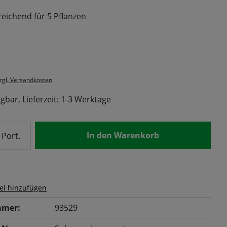
reichend für 5 Pflanzen
s:
zzgl. Versandkosten
gbar, Lieferzeit: 1-3 Werktage
nzahl: Gib den gewünschten Wert ein od
In den Warenkorb
Port.
el hinzufügen
mer:
93529