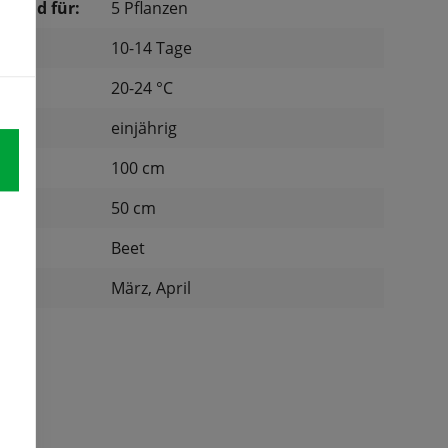
chend für:
5 Pflanzen
10-14 Tage
tur:
20-24 °C
einjährig
d:
100 cm
nd:
50 cm
:
Beet
März, April