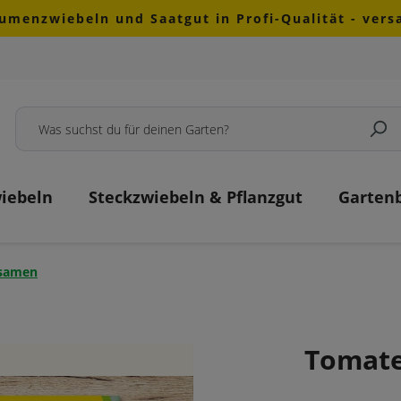
lumenzwiebeln und Saatgut in Profi-Qualität - ver
iebeln
Steckzwiebeln & Pflanzgut
Garten
samen
Tomate