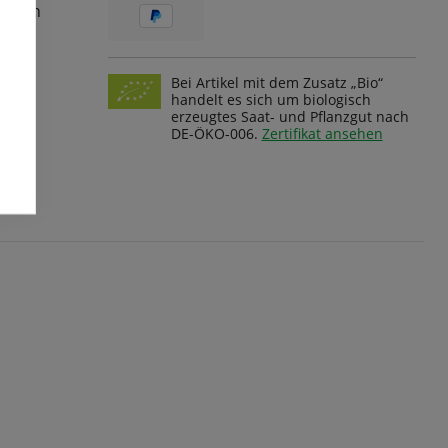
ungen
Bei Artikel mit dem Zusatz „Bio“
handelt es sich um biologisch
erzeugtes Saat- und Pflanzgut nach
DE-ÖKO-006.
Zertifikat ansehen