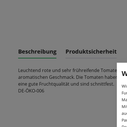
Beschreibung
Produktsicherheit
Leuchtend rote und sehr frühreifende Tomate mit
W
aromatischen Geschmack. Die Tomaten haben ein F
eine gute Fruchtqualität und sind schnittfest.
Wi
DE-ÖKO-006
Fu
Ma
Mi
au
Pa
De