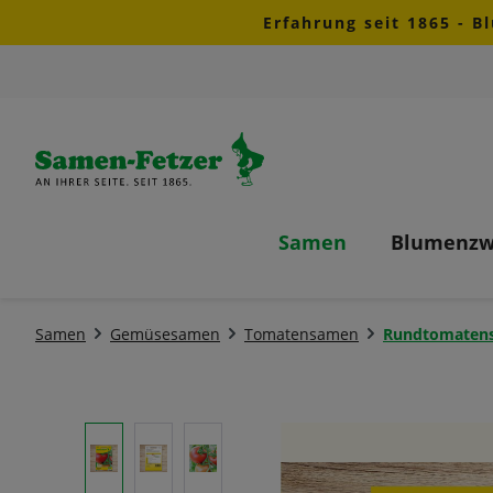
Erfahrung seit 1865 - B
m Hauptinhalt springen
Zur Suche springen
Zur Hauptnavigation springen
Samen
Blumenzw
Samen
Gemüsesamen
Tomatensamen
Rundtomaten
Bildergalerie überspringen