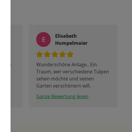
Elisabeth
E
Humpelmaier
 Ware
Wunderschöne Anlage.. Ein
en
Traum, wer verschiedene Tulpen
 ein
sehen möchte und seinen
 den
Garten verschönern will.
Sehr nette Leute, die gut
Ganze Bewertung lesen
erklären, alles über Tulpen und
Frühblüher wissen.
Ich freue mich schon auf das
nächste Frühjahr mit meinen
neuen Tulpen. Das