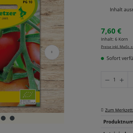
Inhalt aus
7,60 €
Regulärer Prei
Inhalt:
6 Korn
Preise inkl. MwSt. 
Sofort verfü
Produkt A
Zum Merkzett
Produktnum