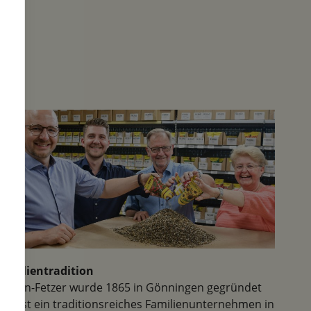
Samenmuseum in der Stadt darf
auch nicht vergessen
werden...Super interessant und
der Herr,der die Führung
macht,lebt regelrecht sein
Museum. Man merkt ,hier ist
man mit Herzblut dabei....
Familientradition
Samen-Fetzer wurde 1865 in Gönningen gegründet
und ist ein traditionsreiches Familienunternehmen in