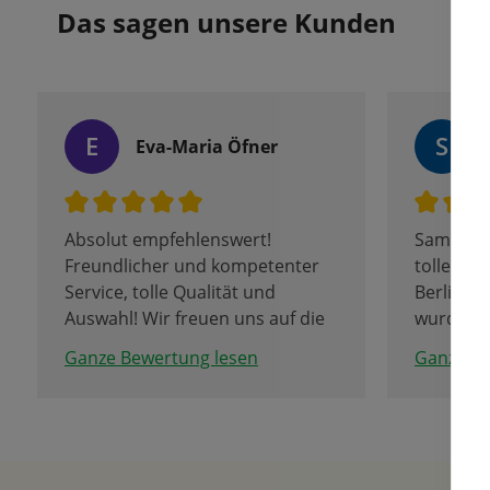
Das sagen unsere Kunden
E
S
Eva-Maria Öfner
Absolut empfehlenswert!
Samen Fet
Freundlicher und kompetenter
toller "L
Service, tolle Qualität und
Berlin h
Auswahl! Wir freuen uns auf die
wurden s
Tulpenblüte.
Personal
Ganze Bewertung lesen
Ganze Be
Der Ver
Corona be
Container
hoffentli
Beeindruc