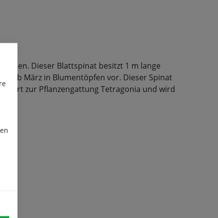
achsen. Dieser Blattspinat besitzt 1 m lange
rte ab März in Blumentöpfen vor. Dieser Spinat
re
ehört zur Pflanzengattung Tetragonia und wird
lt.
ren