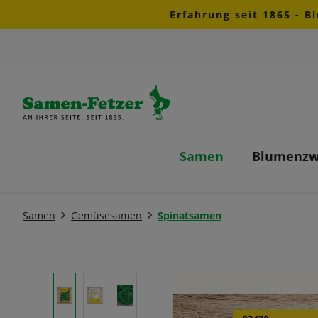
Erfahrung seit 1865 - B
m Hauptinhalt springen
Zur Suche springen
Zur Hauptnavigation springen
Samen
Blumenzw
Samen
Gemüsesamen
Spinatsamen
Bildergalerie überspringen