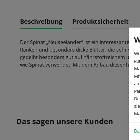
Beschreibung
Produktsicherheit
W
Der Spinat „Neuseeländer“ ist ein interessantes, k
Ranken und besonders dicke Blätter, die sehr vita
Wi
gedeiht besonders gut auf nährstoffreichem und l
Fu
wie Spinat verwendet! Mit dem Anbau dieser histori
Ma
Mi
au
Pa
De
si
Ma
Das sagen unsere Kunden
Da