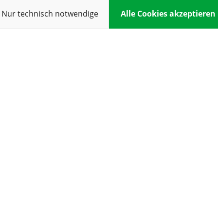
Nur technisch notwendige
Alle Cookies akzeptieren
M
Eva-Maria Öfner
Marzella Parth
empfehlenswert!
Bester Familienbetrieb
cher und kompetenter
Deutschlands!
tolle Qualität und
So eine liebe herzliche Fam
 Wir freuen uns auf die
mit so viel Kompetenz ist 
üte.
Hammer!
wertung lesen
Ganze Bewertung lesen
Liebe Grüße aus Wien