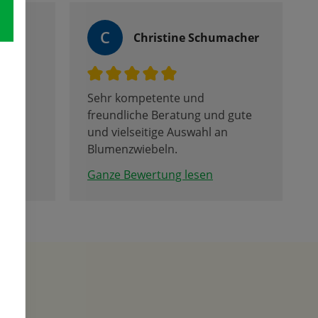
C
Christine Schumacher
Sehr kompetente und
freundliche Beratung und gute
ilie
und vielseitige Auswahl an
der
Blumenzwiebeln.
Ganze Bewertung lesen