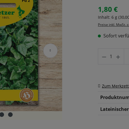
1,80 €
Regulärer Prei
Inhalt:
6 g
(30,00
Preise inkl. MwSt. 
Sofort verfü
Produkt A
Zum Merkzett
Produktnum
Lateinische