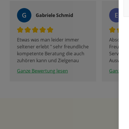
G
E
Gabriele Schmid
Etwas was man leider immer
Absolut 
seltener erlebt " sehr freundliche
Freundli
kompetente Beratung die auch
Service, 
zuhören kann und Zielgenau
Auswahl!
berät und das in allen Sparten.
Tulpenbl
Ganze Bewertung lesen
Ganze Be
Tolle Firma mit erstklassigen
Team denen man anmerkt das
sie mit Freude dabei sind.