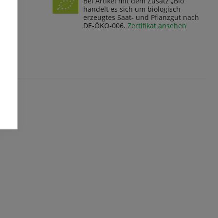
Bei Artikel mit dem Zusatz „Bio“
handelt es sich um biologisch
erzeugtes Saat- und Pflanzgut nach
DE-ÖKO-006.
Zertifikat ansehen