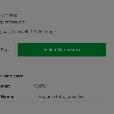
s:
 € / 100 g)
zzgl. Versandkosten
gbar, Lieferzeit: 1-3 Werktage
nzahl: Gib den gewünschten Wert ein od
In den Warenkorb
Port.
el hinzufügen
mer:
93470
r Name:
Tetragonia tetragonioides