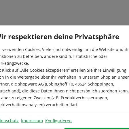
ir respektieren deine Privatsphäre
riechendes Gemüse, dessen Blätter fleischig sind und nach w
minreich und äußerst gesund sind. Ziehen Sie diese Spinatso
r verwenden Cookies. Viele sind notwendig, um die Website und ih
ockerem Gartenboden. Übrigens: Der Neuseeländer Spinat g
nktionen zu betreiben, andere sind für statistische oder
schen Sorte unterstützen Sie die Erhaltung der Sortenvielfa
rketingzwecke.
t Klick auf „Alle Cookies akzeptieren“ erteilen Sie Ihre Einwilligung
ch in die Weitergabe über Ihr Verhalten in unserem Shop an unse
rtner, die shopware AG (Ebbinghoff 10, 48624 Schöppingen,
utschland), die diese Daten Ihnen nicht persönlich zuordnen kann,
e aber zu eigenen Zwecken (z.B. Produktverbesserungen,
rktverhaltensanalysen) verarbeiten darf.
tenschutz
Impressum
Konfigurieren