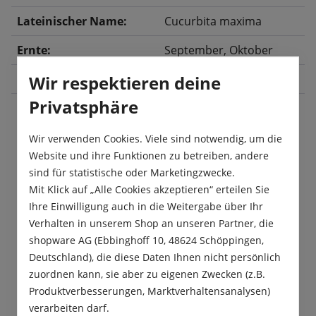
Lateinischer Name:
Cucurbita maxima
Ernte:
September
, Oktober
Wir respektieren deine
Größe:
Privatsphäre
Wir verwenden Cookies. Viele sind notwendig, um die
Beschreibung
Website und ihre Funktionen zu betreiben, andere
Dreifarbige Hokkaido-Mischung mit orange, grün
sind für statistische oder Marketingzwecke.
und weiß gefärbten Schalen. Alle Sorten
Mit Klick auf „Alle Cookies akzeptieren“ erteilen Sie
überzeugen mit kräftig orangem Frucht…
Mehr
Ihre Einwilligung auch in die Weitergabe über Ihr
Verhalten in unserem Shop an unseren Partner, die
Produktsicherheit
shopware AG (Ebbinghoff 10, 48624 Schöppingen,
Deutschland), die diese Daten Ihnen nicht persönlich
zuordnen kann, sie aber zu eigenen Zwecken (z.B.
Produktverbesserungen, Marktverhaltensanalysen)
verarbeiten darf.