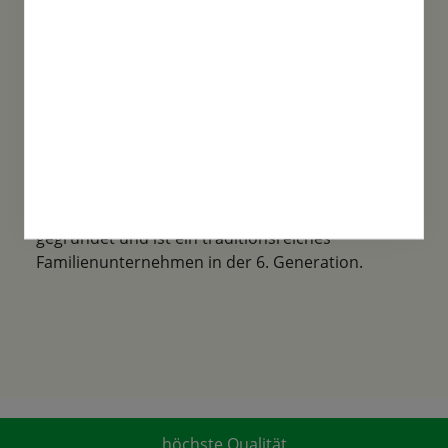
Familientradition
Samen-Fetzer wurde 1865 in Gönningen
gegründet und ist ein traditionsreiches
Familienunternehmen in der 6. Generation.
höchste Qualität