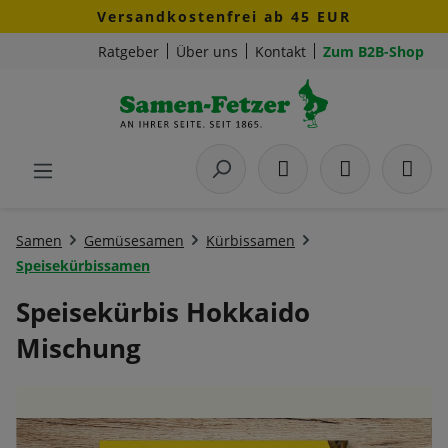
Versandkostenfrei ab 45 EUR
Zum Hauptinhalt springen
Ratgeber
Über uns
Kontakt
Zum B2B-Shop
Samen
Gemüsesamen
Kürbissamen
Speisekürbissamen
Speisekürbis Hokkaido
Mischung
Bildergalerie überspringen