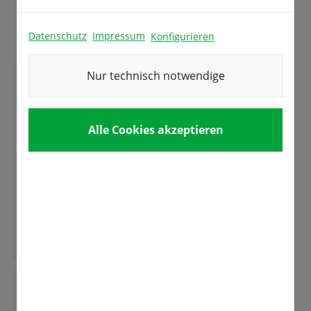
Das sagen unsere Kunden
Datenschutz
Impressum
Konfigurieren
Nur technisch notwendige
W
Wolfgang Werner
Alle Cookies akzeptieren
Tolles Versuchsfeld der verschiedenen
Tulpen,ich habe garnicht gewusst dass es
soviele Arten und Formen der Tulpen und
andere Blumen gibt.
Ganze Bewertung lesen
D
Dieter F. Heinlin