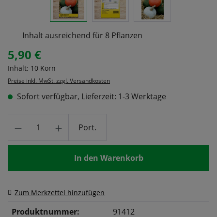
Inhalt ausreichend für 8 Pflanzen
5,90 €
Regulärer Preis:
Inhalt:
10 Korn
Preise inkl. MwSt. zzgl. Versandkosten
Sofort verfügbar, Lieferzeit: 1-3 Werktage
Produkt Anzahl: Gib den gewünschten Wert
Port.
In den Warenkorb
Zum Merkzettel hinzufügen
Produktnummer:
91412