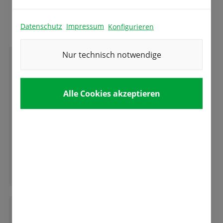
Das sagen unsere Kunden
Datenschutz
Impressum
Konfigurieren
Nur technisch notwendige
D
Dennis Clauss
Alle Cookies akzeptieren
Gute Ware, gedeiht auch im rauhen
Erzgebirgsklima. Danke
Ganze Bewertung lesen
B
Bianca Hennig