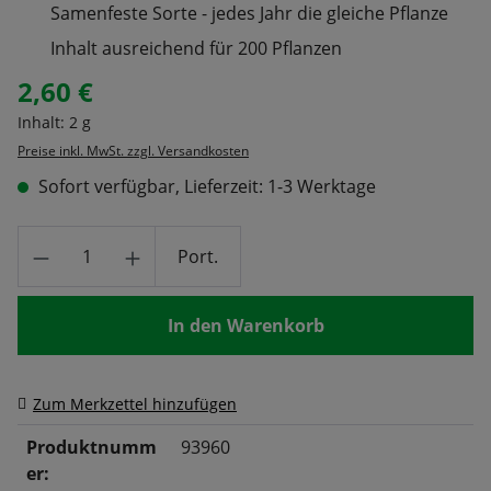
Samenfeste Sorte - jedes Jahr die gleiche Pflanze
Inhalt ausreichend für 200 Pflanzen
2,60 €
Regulärer Preis:
Inhalt:
2 g
Preise inkl. MwSt. zzgl. Versandkosten
Sofort verfügbar, Lieferzeit: 1-3 Werktage
Produkt Anzahl: Gib den gewünschten Wert
Port.
In den Warenkorb
Zum Merkzettel hinzufügen
Produktnumm
93960
er: