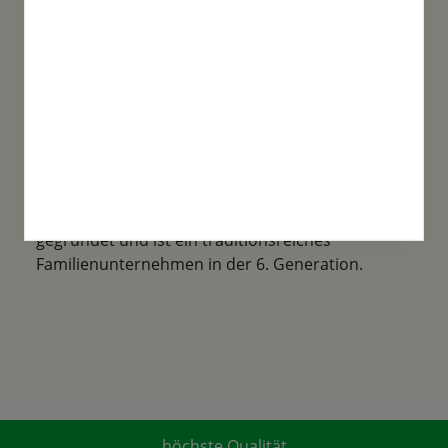
Familientradition
Samen-Fetzer wurde 1865 in Gönningen
gegründet und ist ein traditionsreiches
Familienunternehmen in der 6. Generation.
höchste Qualität