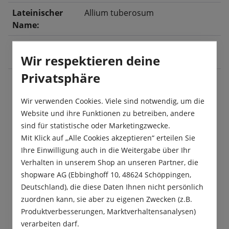
Lateinischer
Allium tuberosum
Name:
Ernte:
Mai
, Juni
, Juli
, August
, September
,
Wir respektieren deine
Oktober
Privatsphäre
Wir verwenden Cookies. Viele sind notwendig, um die
Beschreibung
Website und ihre Funktionen zu betreiben, andere
Schnittknoblauch ist winterhart und bildet keine
sind für statistische oder Marketingzwecke.
Knollen, sondern flache, dickröhrige Blätter.
Mit Klick auf „Alle Cookies akzeptieren“ erteilen Sie
„Garlic chives“ wird wie Schn…
Mehr
Ihre Einwilligung auch in die Weitergabe über Ihr
Verhalten in unserem Shop an unseren Partner, die
Produktsicherheit
shopware AG (Ebbinghoff 10, 48624 Schöppingen,
Deutschland), die diese Daten Ihnen nicht persönlich
zuordnen kann, sie aber zu eigenen Zwecken (z.B.
Produktverbesserungen, Marktverhaltensanalysen)
verarbeiten darf.