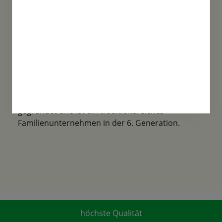
Familientradition
Samen-Fetzer wurde 1865 in Gönningen
gegründet und ist ein traditionsreiches
Familienunternehmen in der 6. Generation.
höchste Qualität