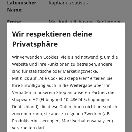
Lateinischer
Raphanus sativus
Name:
Ernte:
Mai
, Juni
, Juli
, August
, September
,
Oktober
Wir respektieren deine
Privatsphäre
Beschreibung
Wir verwenden Cookies. Viele sind notwendig, um die
Website und ihre Funktionen zu betreiben, andere
Scharlachrote, große, runde Knollen mit
sind für statistische oder Marketingzwecke.
hervorragender Qualität.Saatbandvorteil: Rasche
Mit Klick auf „Alle Cookies akzeptieren“ erteilen Sie
Aussaat, kein Vereinzeln, Papierband…
Mehr
Ihre Einwilligung auch in die Weitergabe über Ihr
Produktsicherheit
Verhalten in unserem Shop an unseren Partner, die
shopware AG (Ebbinghoff 10, 48624 Schöppingen,
Deutschland), die diese Daten Ihnen nicht persönlich
zuordnen kann, sie aber zu eigenen Zwecken (z.B.
Produktverbesserungen, Marktverhaltensanalysen)
verarbeiten darf.