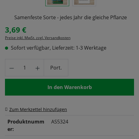
Samenfeste Sorte - jedes Jahr die gleiche Pflanze
3,69 €
Regulärer Preis:
Preise inkl. MwSt. zzgl. Versandkosten
Sofort verfügbar, Lieferzeit: 1-3 Werktage
Produkt Anzahl: Gib den gewünschten Wert
Port.
In den Warenkorb
Zum Merkzettel hinzufügen
Produktnumm
AS5324
er: