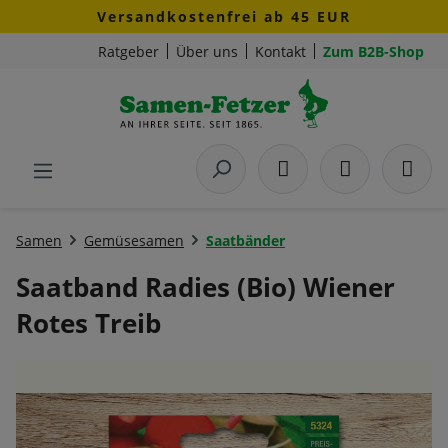
Versandkostenfrei ab 45 EUR
Zum Hauptinhalt springen
Ratgeber
Über uns
Kontakt
Zum B2B-Shop
Samen
Gemüsesamen
Saatbänder
Saatband Radies (Bio) Wiener
Rotes Treib
Bildergalerie überspringen