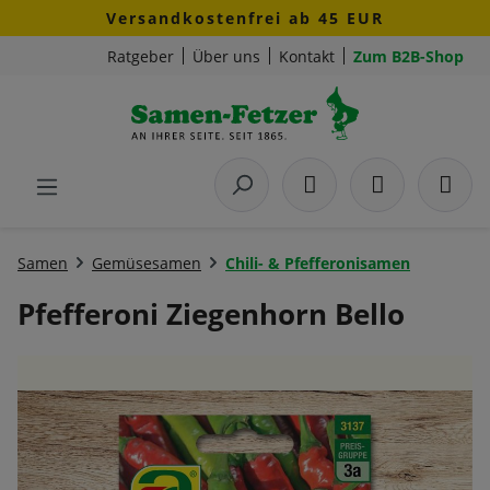
Versandkostenfrei ab 45 EUR
Zum Hauptinhalt springen
Ratgeber
Über uns
Kontakt
Zum B2B-Shop
Samen
Gemüsesamen
Chili- & Pfefferonisamen
Pfefferoni Ziegenhorn Bello
Bildergalerie überspringen