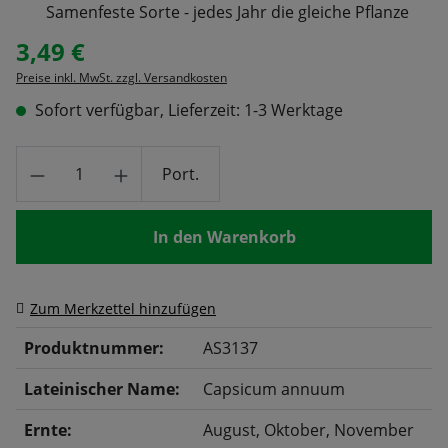
Samenfeste Sorte - jedes Jahr die gleiche Pflanze
3,49 €
Regulärer Preis:
Preise inkl. MwSt. zzgl. Versandkosten
Sofort verfügbar, Lieferzeit: 1-3 Werktage
Produkt Anzahl: Gib den gewünschten Wert
Port.
In den Warenkorb
Zum Merkzettel hinzufügen
Produktnummer:
AS3137
Lateinischer Name:
Capsicum annuum
Ernte:
August
, Oktober
, November