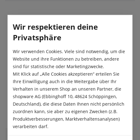
Beschreibung
Wir respektieren deine
Ziegenhorn Bello ist ein langer, spitzer,
Privatsphäre
mittelscharfer Pfefferoni, der von grün auf rot
abreift.
Wir verwenden Cookies. Viele sind notwendig, um die
Website und ihre Funktionen zu betreiben, andere
Produktsicherheit
sind für statistische oder Marketingzwecke.
Mit Klick auf „Alle Cookies akzeptieren“ erteilen Sie
Ihre Einwilligung auch in die Weitergabe über Ihr
Verhalten in unserem Shop an unseren Partner, die
shopware AG (Ebbinghoff 10, 48624 Schöppingen,
Deutschland), die diese Daten Ihnen nicht persönlich
Das sagen unsere Kunden
zuordnen kann, sie aber zu eigenen Zwecken (z.B.
Produktverbesserungen, Marktverhaltensanalysen)
verarbeiten darf.