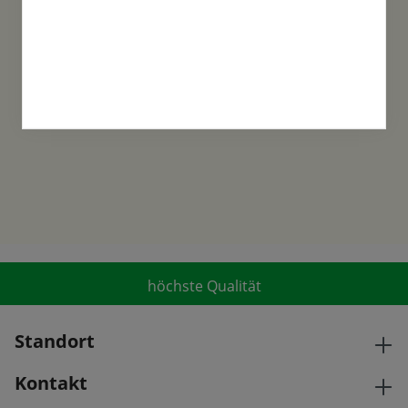
Familientradition
Samen-Fetzer wurde 1865 in Gönningen
gegründet und ist ein traditionsreiches
Familienunternehmen in der 6. Generation.
höchste Qualität
Standort
Kontakt