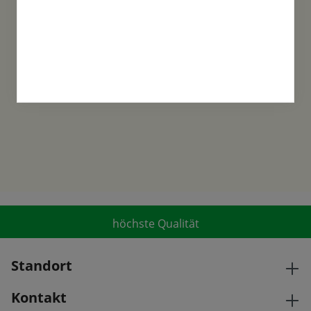
Familientradition
Samen-Fetzer wurde 1865 in Gönningen
gegründet und ist ein traditionsreiches
Familienunternehmen in der 6. Generation.
höchste Qualität
Standort
Kontakt