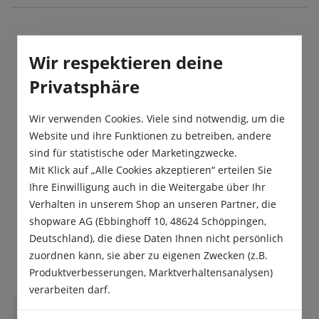
Beschreibung
Wir respektieren deine
Ein von dunkelgrün auf rot abreifender Chili mit
Privatsphäre
kleinen, kegelförmigen, extrascharfen Früchten,
Scoville-Schärfegrad 6. Auc…
Mehr
Wir verwenden Cookies. Viele sind notwendig, um die
Website und ihre Funktionen zu betreiben, andere
Produktsicherheit
sind für statistische oder Marketingzwecke.
Mit Klick auf „Alle Cookies akzeptieren“ erteilen Sie
Ihre Einwilligung auch in die Weitergabe über Ihr
Verhalten in unserem Shop an unseren Partner, die
shopware AG (Ebbinghoff 10, 48624 Schöppingen,
Deutschland), die diese Daten Ihnen nicht persönlich
Das sagen unsere Kunden
zuordnen kann, sie aber zu eigenen Zwecken (z.B.
Produktverbesserungen, Marktverhaltensanalysen)
verarbeiten darf.