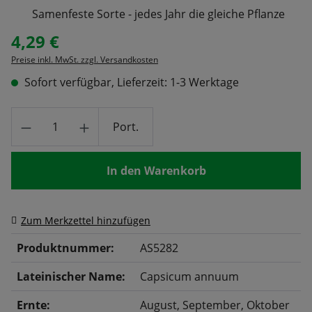
Samenfeste Sorte - jedes Jahr die gleiche Pflanze
4,29 €
Regulärer Preis:
Preise inkl. MwSt. zzgl. Versandkosten
Sofort verfügbar, Lieferzeit: 1-3 Werktage
Produkt Anzahl: Gib den gewünschten Wert
Port.
In den Warenkorb
Zum Merkzettel hinzufügen
Produktnummer:
AS5282
Lateinischer Name:
Capsicum annuum
Ernte:
August
, September
, Oktober