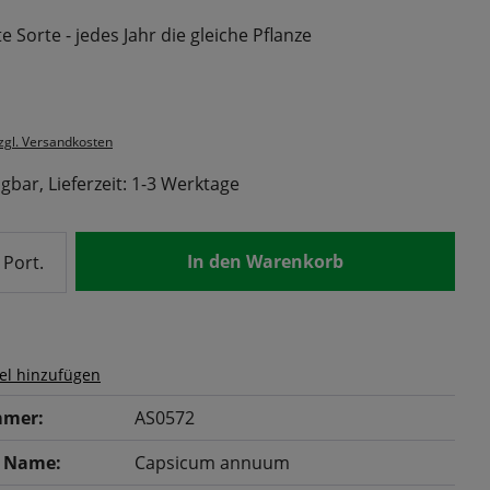
 Sorte - jedes Jahr die gleiche Pflanze
s:
zzgl. Versandkosten
gbar, Lieferzeit: 1-3 Werktage
nzahl: Gib den gewünschten Wert ein od
In den Warenkorb
Port.
el hinzufügen
mer:
AS0572
r Name:
Capsicum annuum