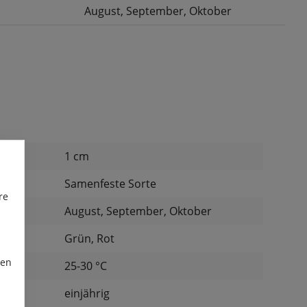
August
, September
, Oktober
:
1 cm
:
Samenfeste Sorte
re
August, September, Oktober
Grün, Rot
ren
tur:
25-30 °C
einjährig