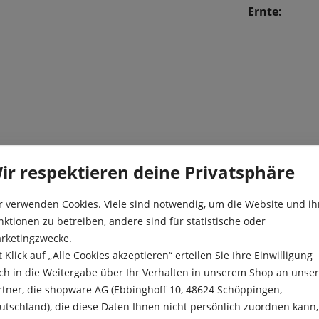
Ernte:
von grün auf rot abreifen.
Aussaattiefe
ir respektieren deine Privatsphäre
ls "Ölpaprika" geeignet. Bei
Besonderheit
r verwenden Cookies. Viele sind notwendig, um die Website und ih
Ernte:
nktionen zu betreiben, andere sind für statistische oder
rketingzwecke.
Farbe:
t Klick auf „Alle Cookies akzeptieren“ erteilen Sie Ihre Einwilligung
ch in die Weitergabe über Ihr Verhalten in unserem Shop an unse
Keimtempera
rtner, die shopware AG (Ebbinghoff 10, 48624 Schöppingen,
Kulturdauer:
utschland), die diese Daten Ihnen nicht persönlich zuordnen kann,