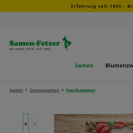
Erfahrung seit 1865 - B
m Hauptinhalt springen
Zur Suche springen
Zur Hauptnavigation springen
Samen
Blumenzw
Samen
Gemüsesamen
Paprikasamen
Bildergalerie überspringen