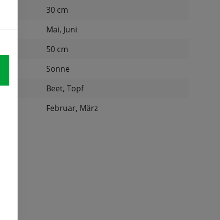
d:
30 cm
Mai, Juni
nd:
50 cm
Sonne
:
Beet, Topf
Februar, März