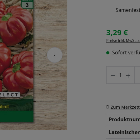
Samenfeste
3,29 €
Regulärer Prei
Preise inkl. MwSt. 
Sofort verfü
Produkt A
Zum Merkzett
Produktnum
Lateinische