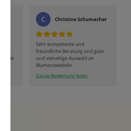
C
r
Christine Schumacher
Sehr kompetente und
 habe
freundliche Beratung und gute
soviele
und vielseitige Auswahl an
lpen
Blumenzwiebeln.
Ganze Bewertung lesen