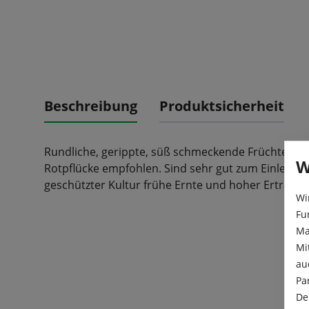
Beschreibung
Produktsicherheit
Rundliche, gerippte, süß schmeckende Früchte, die 
W
Rotpflücke empfohlen. Sind sehr gut zum Einlegen a
geschützter Kultur frühe Ernte und hoher Ertrag.
Wi
Fu
Ma
Mi
au
Pa
De