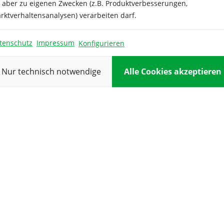
e aber zu eigenen Zwecken (z.B. Produktverbesserungen,
Pflanzabstan
rktverhaltensanalysen) verarbeiten darf.
Pflanzung:
tenschutz
Impressum
Konfigurieren
Reihenabsta
Standort:
Nur technisch notwendige
Alle Cookies akzeptieren
Verwendung
Vorkultur: