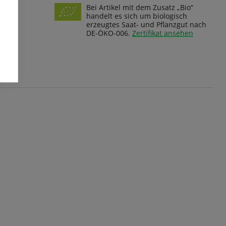
Bei Artikel mit dem Zusatz „Bio“
handelt es sich um biologisch
erzeugtes Saat- und Pflanzgut nach
DE-ÖKO-006.
Zertifikat ansehen