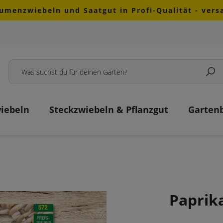
lumenzwiebeln und Saatgut in Profi-Qualität - ver
iebeln
Steckzwiebeln & Pflanzgut
Garten
Paprik