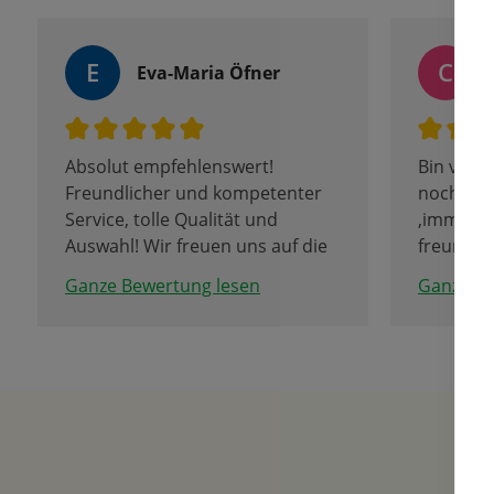
E
C
Eva-Maria Öfner
Absolut empfehlenswert!
Bin von 
Freundlicher und kompetenter
noch nie
Service, tolle Qualität und
,immer b
Auswahl! Wir freuen uns auf die
freundli
Tulpenblüte.
Kunden.
Ganze Bewertung lesen
Ganze Be