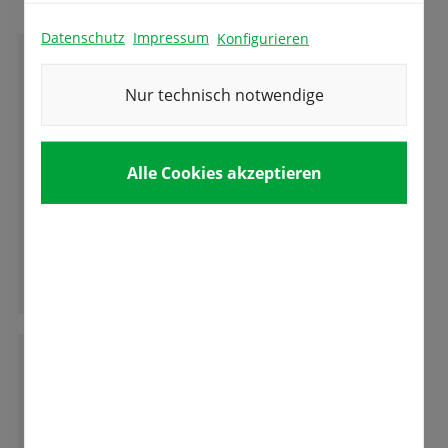
Datenschutz
Impressum
Konfigurieren
M
Marzella Parth
Nur technisch notwendige
Bester Familienbetrieb Deutschlands!
Alle Cookies akzeptieren
So eine liebe herzliche Familie mit so viel
Kompetenz ist der Hammer!
Liebe Grüße aus Wien
Ganze Bewertung lesen
M
Michael Volk