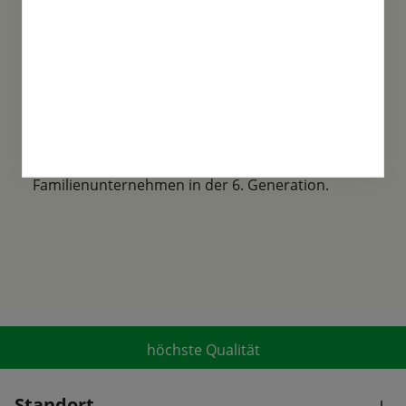
Familientradition
Samen-Fetzer wurde 1865 in Gönningen
gegründet und ist ein traditionsreiches
Familienunternehmen in der 6. Generation.
höchste Qualität
Standort