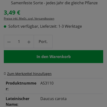
Samenfeste Sorte - jedes Jahr die gleiche Pflanze
3,49 €
Regulärer Preis:
Preise inkl. MwSt. zzgl. Versandkosten
Sofort verfügbar, Lieferzeit: 1-3 Werktage
Produkt Anzahl: Gib den gewünschten Wert
Port.
In den Warenkorb
Zum Merkzettel hinzufügen
Produktnumme
AS3110
r:
Lateinischer
Daucus carota
Name: