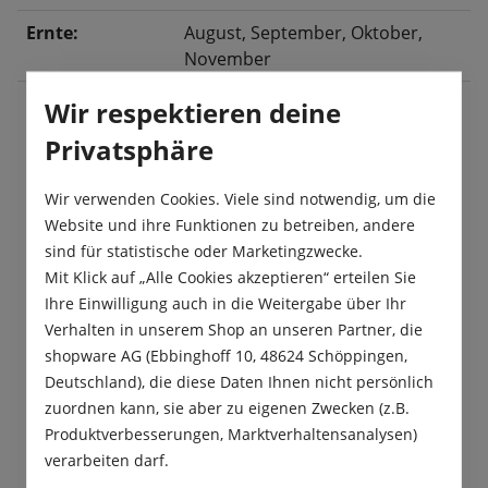
Ernte:
August
, September
, Oktober
,
November
Wir respektieren deine
Privatsphäre
Beschreibung
Eine ertragreiche, lange, abgestumpfte Möhre mit
Wir verwenden Cookies. Viele sind notwendig, um die
leicht geringelter Schale und grüner Kappe. Die
Website und ihre Funktionen zu betreiben, andere
ideale Suppenmöhre und zur…
Mehr
sind für statistische oder Marketingzwecke.
Mit Klick auf „Alle Cookies akzeptieren“ erteilen Sie
Produktsicherheit
Ihre Einwilligung auch in die Weitergabe über Ihr
Verhalten in unserem Shop an unseren Partner, die
shopware AG (Ebbinghoff 10, 48624 Schöppingen,
Deutschland), die diese Daten Ihnen nicht persönlich
zuordnen kann, sie aber zu eigenen Zwecken (z.B.
Produktverbesserungen, Marktverhaltensanalysen)
Das sagen unsere Kunden
verarbeiten darf.