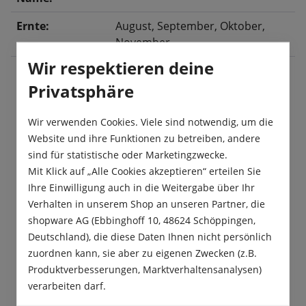
Ernte:
August
, September
, Oktober
,
November
Wir respektieren deine
Privatsphäre
Beschreibung
Wir verwenden Cookies. Viele sind notwendig, um die
Eine ertragreiche gelbe Sorte, ideal für die
Website und ihre Funktionen zu betreiben, andere
Einlagerung.
sind für statistische oder Marketingzwecke.
Mit Klick auf „Alle Cookies akzeptieren“ erteilen Sie
Produktsicherheit
Ihre Einwilligung auch in die Weitergabe über Ihr
Verhalten in unserem Shop an unseren Partner, die
shopware AG (Ebbinghoff 10, 48624 Schöppingen,
Deutschland), die diese Daten Ihnen nicht persönlich
zuordnen kann, sie aber zu eigenen Zwecken (z.B.
Produktverbesserungen, Marktverhaltensanalysen)
Das sagen unsere Kunden
verarbeiten darf.