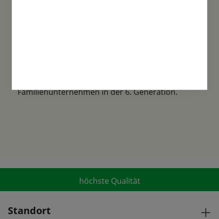
Familientradition
Samen-Fetzer wurde 1865 in Gönningen
gegründet und ist ein traditionsreiches
Familienunternehmen in der 6. Generation.
höchste Qualität
Standort