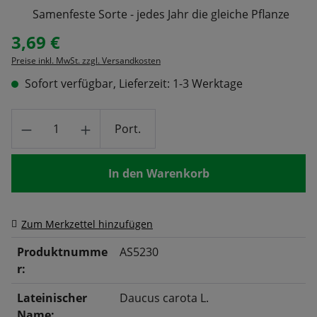
Samenfeste Sorte - jedes Jahr die gleiche Pflanze
3,69 €
Regulärer Preis:
Preise inkl. MwSt. zzgl. Versandkosten
Sofort verfügbar, Lieferzeit: 1-3 Werktage
Produkt Anzahl: Gib den gewünschten Wert
Port.
In den Warenkorb
Zum Merkzettel hinzufügen
Produktnumme
AS5230
r:
Lateinischer
Daucus carota L.
Name: