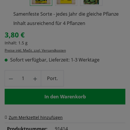
Samenfeste Sorte - jedes Jahr die gleiche Pflanze
Inhalt ausreichend für 4 Pflanzen
3,80 €
Regulärer Preis:
Inhalt:
1.5 g
Preise inkl. MwSt. zzgl. Versandkosten
Sofort verfügbar, Lieferzeit: 1-3 Werktage
Produkt Anzahl: Gib den gewünschten Wert
Port.
In den Warenkorb
Zum Merkzettel hinzufügen
Produktnummer:
91414