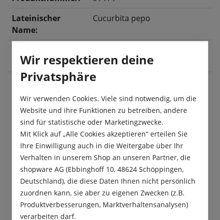
Lateinischer
Cucurbita pepo
Name:
Ernte:
Juli
, August
, September
,
Wir respektieren deine
Oktober
Privatsphäre
Wir verwenden Cookies. Viele sind notwendig, um die
Beschreibung
Website und ihre Funktionen zu betreiben, andere
„Tonda Chiara di Toscana“ ist eine runde,
sind für statistische oder Marketingzwecke.
mittelgrüne, sehr gut schmeckende Zucchinirarität
Mit Klick auf „Alle Cookies akzeptieren“ erteilen Sie
mit kurzen Ranken. Diese Kugel-Z…
Mehr
Ihre Einwilligung auch in die Weitergabe über Ihr
Verhalten in unserem Shop an unseren Partner, die
Produktsicherheit
shopware AG (Ebbinghoff 10, 48624 Schöppingen,
Deutschland), die diese Daten Ihnen nicht persönlich
zuordnen kann, sie aber zu eigenen Zwecken (z.B.
Produktverbesserungen, Marktverhaltensanalysen)
verarbeiten darf.