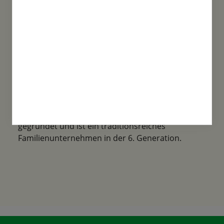
Familientradition
Samen-Fetzer wurde 1865 in Gönningen
gegründet und ist ein traditionsreiches
Familienunternehmen in der 6. Generation.