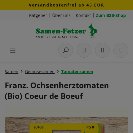
Versandkostenfrei ab 45 EUR
Zum Hauptinhalt springen
Ratgeber
Über uns
Kontakt
Zum B2B-Shop
Samen
Gemüsesamen
Tomatensamen
Franz. Ochsenherztomaten
(Bio) Coeur de Boeuf
Bildergalerie überspringen