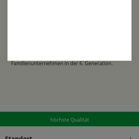
Familientradition
Samen-Fetzer wurde 1865 in Gönningen
gegründet und ist ein traditionsreiches
Familienunternehmen in der 6. Generation.
höchste Qualität
Standort