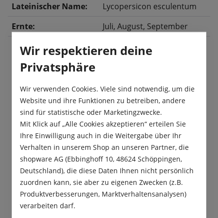
Lateinischer Name:
Lycopersicon esculentum
Ernte:
Juli
, August
, September
Wir respektieren deine
Privatsphäre
Beschreibung
Die fruchtig süßen, herzförmigen Früchte werden
Wir verwenden Cookies. Viele sind notwendig, um die
bis zu 500 g schwer. Die Pflanze kann eine Höhe
Website und ihre Funktionen zu betreiben, andere
von 2 Metern erreichen und s…
Mehr
sind für statistische oder Marketingzwecke.
Mit Klick auf „Alle Cookies akzeptieren“ erteilen Sie
Produktsicherheit
Ihre Einwilligung auch in die Weitergabe über Ihr
Verhalten in unserem Shop an unseren Partner, die
shopware AG (Ebbinghoff 10, 48624 Schöppingen,
Deutschland), die diese Daten Ihnen nicht persönlich
zuordnen kann, sie aber zu eigenen Zwecken (z.B.
Produktverbesserungen, Marktverhaltensanalysen)
Das sagen unsere Kunden
verarbeiten darf.