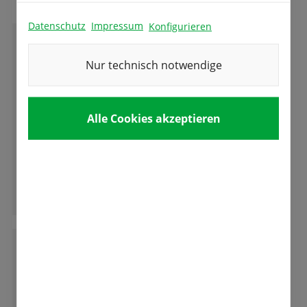
Datenschutz
Impressum
Konfigurieren
V
Volker Aurenz
Nur technisch notwendige
Wir wurden wie immer sehr herzlich bedient.
Alle Cookies akzeptieren
Wir kommen immer sehr gerne her. Jede
Frage wird auch sehr gut beantwortet.
Ganze Bewertung lesen
D
Dennis Clauss