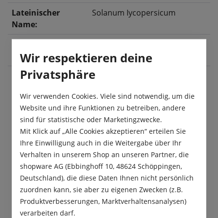
Lateinischer
Solanum Iycopersicum
Name:
Ernte:
Juli
, August
, September
,
Wir respektieren deine
Oktober
Privatsphäre
Wir verwenden Cookies. Viele sind notwendig, um die
Beschreibung
Website und ihre Funktionen zu betreiben, andere
Die Cocktailtomaten „Indigo Rose“ sind die ersten
sind für statistische oder Marketingzwecke.
Tomaten, die den natürlichen Pflanzenfarbstoff
Mit Klick auf „Alle Cookies akzeptieren“ erteilen Sie
Anthocyan, durch die Einkre…
Mehr
Ihre Einwilligung auch in die Weitergabe über Ihr
Verhalten in unserem Shop an unseren Partner, die
Produktsicherheit
shopware AG (Ebbinghoff 10, 48624 Schöppingen,
Deutschland), die diese Daten Ihnen nicht persönlich
zuordnen kann, sie aber zu eigenen Zwecken (z.B.
Produktverbesserungen, Marktverhaltensanalysen)
verarbeiten darf.