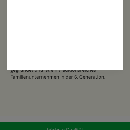
Familientradition
Samen-Fetzer wurde 1865 in Gönningen
gegründet und ist ein traditionsreiches
Familienunternehmen in der 6. Generation.
höchste Qualität