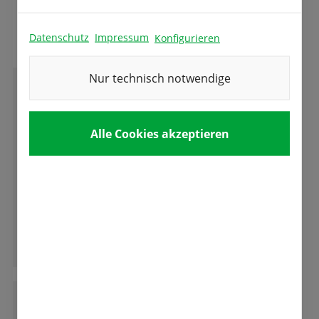
Das sagen unsere Kunden
Datenschutz
Impressum
Konfigurieren
Nur technisch notwendige
M
Michael Volk
Alle Cookies akzeptieren
Ich bin seit 10 Tagen Kunde hier und ich bin
voll zufrieden. Hier wird man fachkundig und
sehr freundlich bedient. Hier fühle ich mich
gut aufgehoben.
Ganze Bewertung lesen
M
Mathias Hutzenlaub