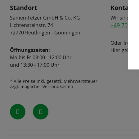
Standort
Kontakt
Samen-Fetzer GmbH & Co. KG
Wir sind tel
+49 7072 6
Lichtensteinstr. 74
72770 Reutlingen - Gönningen
Oder freuen
Öffnungszeiten:
Hier geht's
Mo bis Fr 08:00 - 12:00 Uhr
und 13:30 - 17:00 Uhr
* Alle Preise inkl. gesetzl. Mehrwertsteuer
zzgl. möglicher Versandkosten