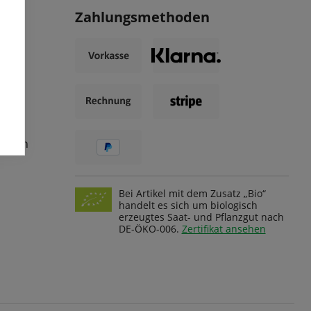
Zahlungsmethoden
ungen
Bei Artikel mit dem Zusatz „Bio“
handelt es sich um biologisch
erzeugtes Saat- und Pflanzgut nach
DE-ÖKO-006.
Zertifikat ansehen