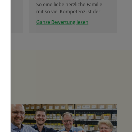
So eine liebe herzliche Familie
mit so viel Kompetenz ist der
Hammer!
Ganze Bewertung lesen
Liebe Grüße aus Wien