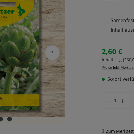
Samenfeste
Inhalt aus
2,60 €
Regulärer Prei
Inhalt:
1 g
(260,
Preise inkl. MwSt. 
Sofort verfü
Produkt A
Zum Merkzett