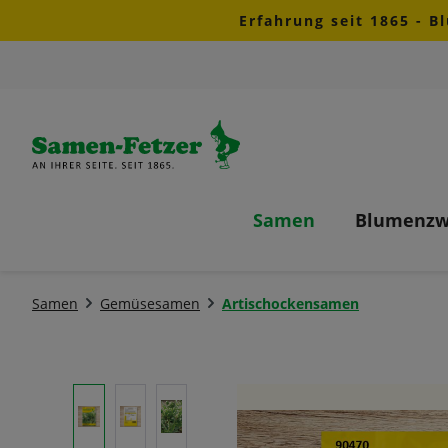
Erfahrung seit 1865 - B
m Hauptinhalt springen
Zur Suche springen
Zur Hauptnavigation springen
Samen
Blumenzw
Samen
Gemüsesamen
Artischockensamen
Bildergalerie überspringen