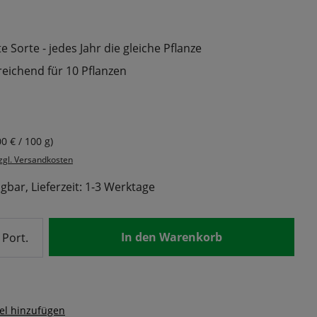
 Sorte - jedes Jahr die gleiche Pflanze
reichend für 10 Pflanzen
s:
00 € / 100 g)
zzgl. Versandkosten
gbar, Lieferzeit: 1-3 Werktage
nzahl: Gib den gewünschten Wert ein od
In den Warenkorb
Port.
el hinzufügen