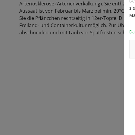
De
Arteriosklerose (Arterienverkalkung). Sie enthält re
si
Aussaat ist von Februar bis März bei min. 20°C in P
Ma
Sie die Pflänzchen rechtzeitig in 12er-Töpfe. Die Wei
Freiland- und Containerkultur möglich. Zur Überwi
Da
abschneiden und mit Laub vor Spätfrösten schütze