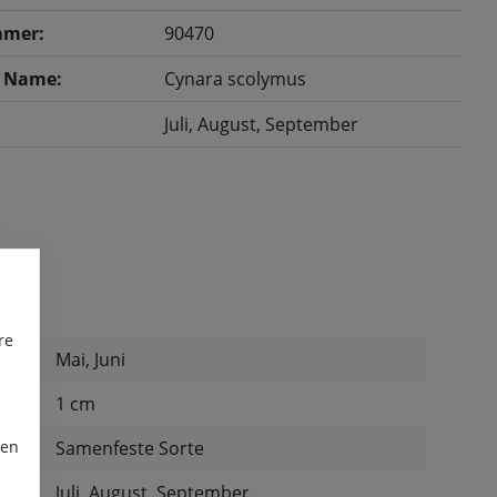
mer:
90470
r Name:
Cynara scolymus
Juli
, August
, September
re
Mai, Juni
:
1 cm
ren
:
Samenfeste Sorte
Juli, August, September