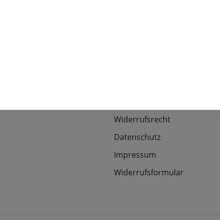
Informationen
efonisch erreichbar unter:
Über uns
00490-0
Kontakt
Newsletter-Anmeldung
 uns über eine Nachricht!
 zum
Kontaktformular
.
AGB
Zahlungs- & Versandbeding
Widerrufsrecht
Datenschutz
Impressum
Widerrufsformular