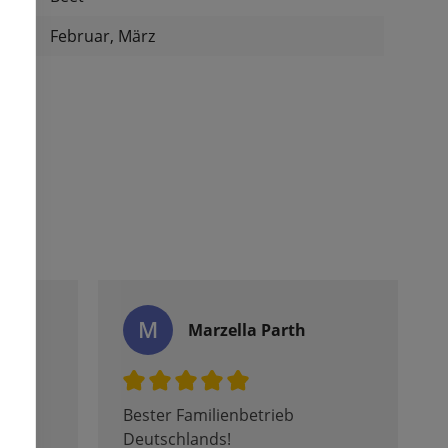
Februar, März
M
Marzella Parth
ung,
Bester Familienbetrieb
ur
Deutschlands!