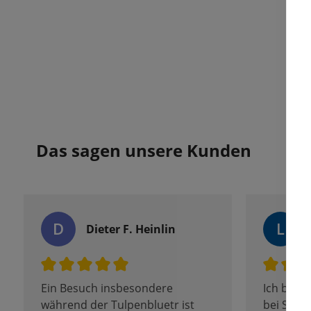
Das sagen unsere Kunden
D
L
Dieter F. Heinlin
Ein Besuch insbesondere
Ich bin s
während der Tulpenbluetr ist
bei Same