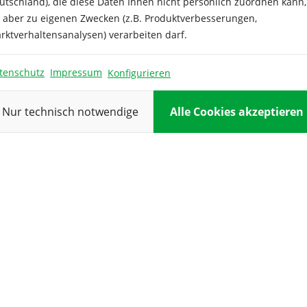
utschland), die diese Daten Ihnen nicht persönlich zuordnen kann,
ichlich Vitamin A + B. Die
e aber zu eigenen Zwecken (z.B. Produktverbesserungen,
ikiererde möglich. Pflanzen
Farbe:
rktverhaltensanalysen) verarbeiten darf.
terkultur ist bei 12°-15°C als
Höhe:
nterung die Staude
tenschutz
Impressum
n.
Konfigurieren
Inhalt
Nur technisch notwendige
Alle Cookies akzeptieren
ausreichend 
Keimdauer:
Keimtempera
Kulturdauer:
Pflanzabstan
Reihenabsta
Standort:
Verwendung