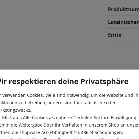
Produktnum
Lateinische
Ernte:
ir respektieren deine Privatsphäre
r verwenden Cookies. Viele sind notwendig, um die Website und ih
g geerntet ein sehr
Aussaat:
nktionen zu betreiben, andere sind für statistische oder
um. Auch als dekorative
rketingzwecke.
lenswert. Sie bringt
Aussaattiefe
t Klick auf „Alle Cookies akzeptieren“ erteilen Sie Ihre Einwilligung
aub hervor, die sich gut zum
ch in die Weitergabe über Ihr Verhalten in unserem Shop an unse
Besonderheit
agend als Gemüse. Die
rtner, die shopware AG (Ebbinghoff 10, 48624 Schöppingen,
nd wirkt vorbeugend gegen
Ernte: