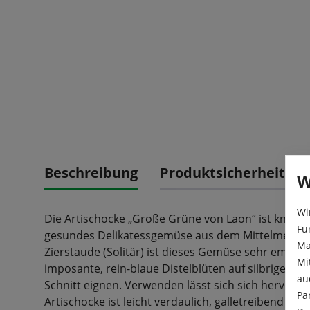
Beschreibung
Produktsicherheit
W
Wi
Die Artischocke „Große Grüne von Laon“ ist knospi
Fu
gesundes Delikatessgemüse aus dem Mittelmeerra
Ma
Zierstaude (Solitär) ist dieses Gemüse sehr empfeh
Mi
imposante, rein-blaue Distelblüten auf silbrigem L
au
Schnitt eignen. Verwenden lässt sich sich hervorr
Pa
Artischocke ist leicht verdaulich, galletreibend u