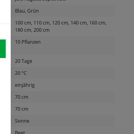
Blau, Grün
100 cm, 110 cm, 120 cm, 140 cm, 160 cm,
180 cm, 200 cm
10 Pflanzen
für:
20 Tage
tur:
20 °C
einjährig
d:
70 cm
nd:
70 cm
Sonne
:
Beet