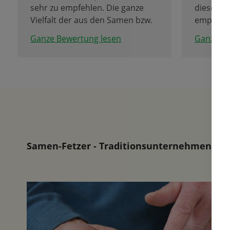
sehr zu empfehlen. Die ganze
dieses G
Vielfalt der aus den Samen bzw.
empfehle
Zwiebeln von Fa. Fetzer entsteht
sind imm
Ganze Bewertung lesen
Ganze Be
ist erstaunlich. Zu empfehlen ist
beraten 
auch ein Besuch des Tulpencafe
unweit im Seniorenheim im UG.
Samen-Fetzer - Traditionsunternehmen in d