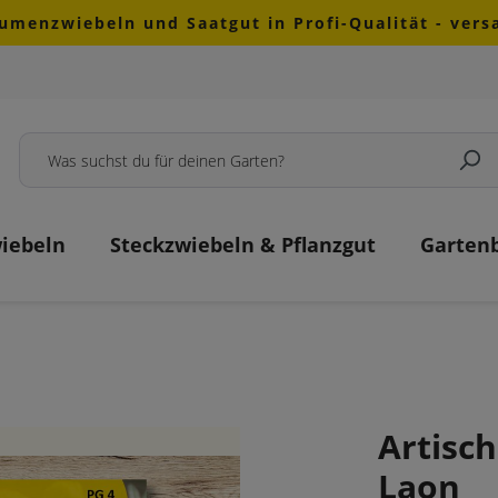
lumenzwiebeln und Saatgut in Profi-Qualität - ver
iebeln
Steckzwiebeln & Pflanzgut
Garten
Artisc
Laon